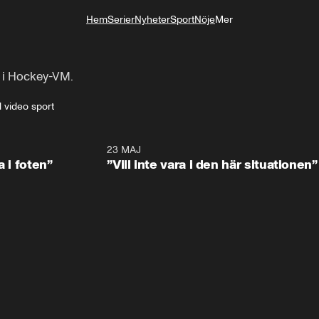
Hem
Serier
Nyheter
Sport
Nöje
Mer
Livsstil
 i Hockey-VM. 
l video sport
0:53
23 MAJ
0:4
a i foten”
”Vill inte vara i den här situationen”