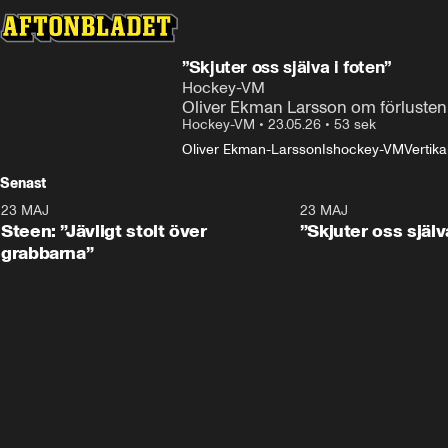
”Skjuter oss själva i foten”
Hockey-VM
Oliver Ekman Larsson om förlusten
Hockey-VM
•
23.05.26
•
53 sek
Oliver Ekman-Larsson
Ishockey-VM
Vertika
Senast
23 MAJ
0:59
23 MAJ
Steen: ”Jävligt stolt över
”Skjuter oss själv
grabbarna”