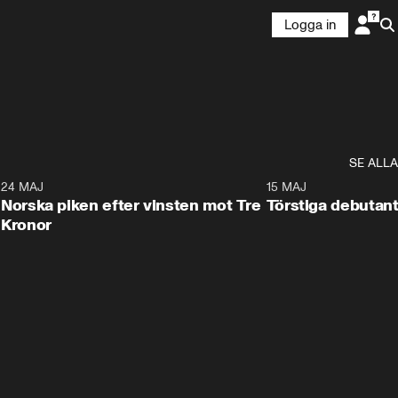
Logga in
SE ALLA
8
24 MAJ
0:26
15 MAJ
Norska piken efter vinsten mot Tre
Törstiga debutant
Kronor