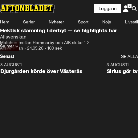
Logga in
Hem
Serier
Nyheter
Sport
Nöje
Livsstil
Hektisk stämning i derbyt — se highlights här
Allsvenskan
Matchen mellan Hammarby och AIK slutar 1-2.
Se mer
Allsvenskan
•
24.05.26
•
100 sek
Senast
SE ALLA
3 AUGUSTI
3:00
3 AUGUSTI
Djurgården körde över Västerås
Sirius gör t