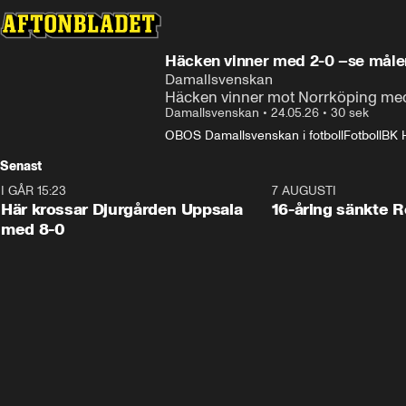
Häcken vinner med 2-0 –se
Damallsvenskan
Häcken vinner mot Norrköping med
Damallsvenskan
•
24.05.26
•
30 sek
OBOS Damallsvenskan i fotboll
Fotboll
BK 
Senast
I GÅR 15:23
1:39
7 AUGUSTI
Här krossar Djurgården Uppsala
16-åring sänkte 
med 8-0