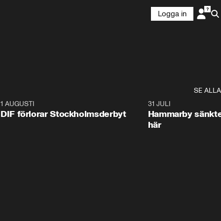
Logga in
SE ALLA
9
1 AUGUSTI
0:58
31 JULI
DIF förlorar Stockholmsderbyt
Hammarby sänkte
här