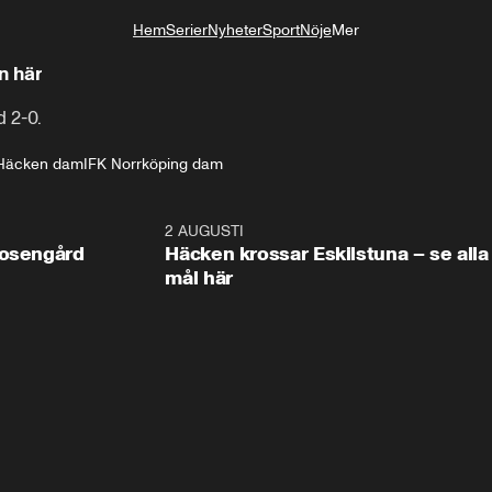
Hem
Serier
Nyheter
Sport
Nöje
Mer
Livsstil
 målen här
 2-0. 
Häcken dam
IFK Norrköping dam
0:47
2 AUGUSTI
0:5
Rosengård
Häcken krossar Eskilstuna – se alla
mål här