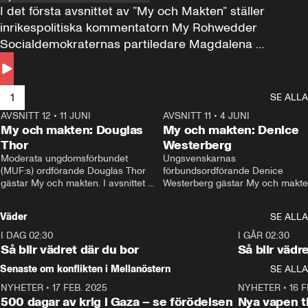
I det första avsnittet av ”My och Makten” ställer 
inrikespolitiska kommentatorn My Rohwedder 
Socialdemokraternas partiledare Magdalena 
Andersson till svars.
1
SE ALLA
AVSNITT 12
•
11 JUNI
26:27
AVSNITT 11
•
4 JUNI
2
My och makten: Douglas
My och makten: Denice
Thor
Westerberg
Moderata ungdomsförbundet 
Ungsvenskarnas 
(MUF:s) ordförande Douglas Thor 
förbundsordförande Denice 
gästar My och makten. I avsnittet 
Westerberg gästar My och makten.
diskuteras tonårsutvisningarna och 
avsnittet diskuteras migrationsfrå
hur Moderaterna ska locka väljare till 
och hur SD ska locka kvinnliga 
Väder
SE ALLA
valet i höst. 
väljare. 
I DAG 02:30
1:06
I GÅR 02:30
Så blir vädret där du bor
Så blir vädr
Senaste om konflikten i Mellanöstern
SE ALLA
NYHETER
•
17 FEB. 2025
0:45
NYHETER
•
16 F
500 dagar av krig i Gaza – se förödelsen
Nya vapen ti