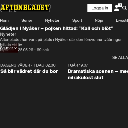
Logga in
Hem
Serier
Nyheter
Sport
Nöje
Livsstil
Glädjen i Nyåker – pojken hittad: ”Kall och blöt”
Nyheter
Aftonbladet har varit på plats i Nyåker där den försvunna tvååringen 
hittats vid liv. 
Se mer
Nyheter
•
25.05.26
•
69 sek
SE ALLA
DAGENS VÄDER
•
I DAG 02:30
1:06
I GÅR 19:07
Så blir vädret där du bor
Dramatiska scenen – me
mirakulöst slut