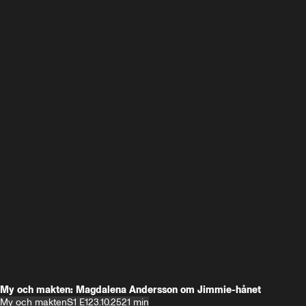
My och makten: Magdalena Andersson om Jimmie-hånet
My och makten
S1 E1
23.10.25
21 min