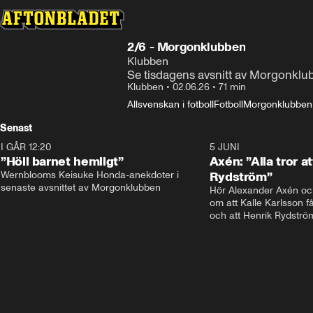
2/6 - Morgonklubben
Klubben
Se tisdagens avsnitt av Morgonklubb
Klubben
•
02.06.26
•
71 min
Allsvenskan i fotboll
Fotboll
Morgonklubben
Senast
I GÅR 12:20
1:14
5 JUNI
”Höll barnet hemligt”
Axén: ”Alla tror at
Wernblooms Keisuke Honda-anekdoter i 
Rydström”
senaste avsnittet av Morgonklubben
Hör Alexander Axén oc
om att Kalle Karlsson f
och att Henrik Rydström