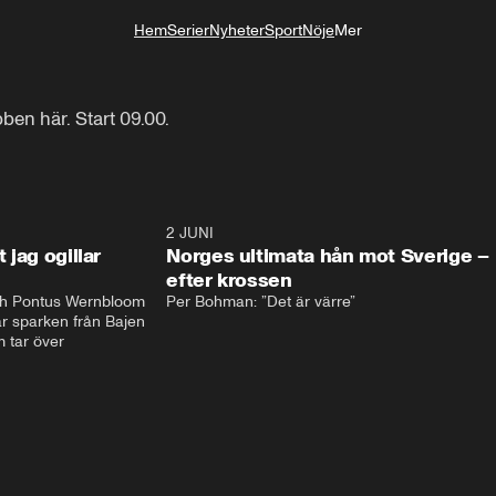
Hem
Serier
Nyheter
Sport
Nöje
Mer
Livsstil
en här. Start 09.00. 
0:44
2 JUNI
0:2
t jag ogillar
Norges ultimata hån mot Sverige –
efter krossen
h Pontus Wernbloom 
Per Bohman: ”Det är värre”
år sparken från Bajen 
 tar över