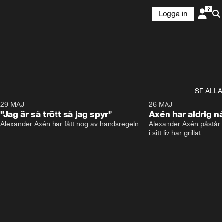
Logga in
SE ALLA
6
29 MAJ
0:30
26 MAJ
”Jag är så trött så jag spyr”
Axén har aldrig nå
Alexander Axén har fått nog av handsregeln
Alexander Axén påstår a
i sitt liv har grillat