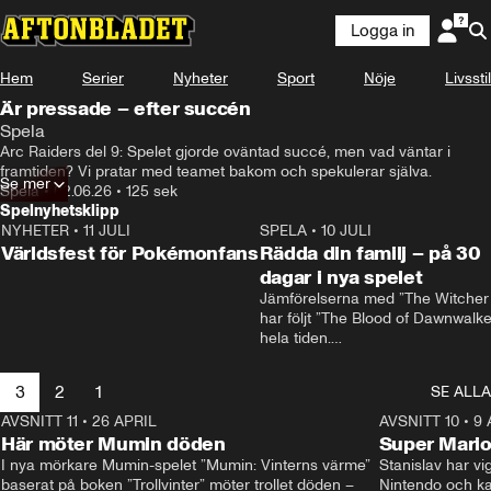
Logga in
Hem
Serier
Nyheter
Sport
Nöje
Livsstil
Är pressade – efter succén
Spela
Arc Raiders del 9: Spelet gjorde oväntad succé, men vad väntar i 
framtiden? Vi pratar med teamet bakom och spekulerar själva.
Se mer
Spela
•
02.06.26
•
125 sek
Spelnyhetsklipp
NYHETER
•
11 JULI
0:58
SPELA
•
10 JULI
Världsfest för Pokémonfans
Rädda din familj – på 30
dagar i nya spelet
Jämförelserna med ”The Witcher 
har följt ”The Blood of Dawnwalker
hela tiden.

Rafał Jankowski, som jobbat på b
spelen, skrattar åt dem.

3
2
1
SE ALLA
– Redan från början förstod vi att v
behövde vår egen identitet, säger
AVSNITT 11
•
26 APRIL
1:57
AVSNITT 10
•
9 
han.
Här möter Mumin döden
Super Mario
I nya mörkare Mumin-spelet ”Mumin: Vinterns värme” 
Stanislav har vig
baserat på boken ”Trollvinter” möter trollet döden –
Nintendo och kal