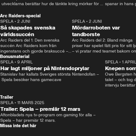
 utvecklarna berättar hur de tänkte kring mörker för 
spanar in hans 
barn. • Mer: spela.aftonbladet.se • Kontakt: 
som tatuerat in d
spela@aftonbladet.se
Kontakt: spela@a
Arc Raiders-special
spela.aftonblade
SPELA
•
2 JUNI
2:12
SPELA
•
2 JUNI
Så skapades svenska
Mördarroboten var
världssuccén
tandborste
Arc Raiders del 1: Den svenska 
Arc Raiders del 2: Bland många 
succén Arc Raiders kom från 
priser har spelet fått pris för sitt lju
ingenstans och gjorde braksuccé –
– vi pratar med teamet bakom om
Bonusmaterial
 men vad är egentligen förklaringen 
hur de jobbar.
bakom?
SPELA
•
9 APRIL
21:03
SPELA
•
1 APRI
Har lagt miljoner på Nintendoprylar
Knepen som 
Stanislav har kallats Sveriges största Nintendofan –
Owe Bergsten hi
 Spela besöker hans gamecave
talet – och tog d
intervju berättar
själv spelar, sv
känslorna när ha
Trailer
Andreas Hansson
SPELA
•
11 MARS 2025
0:37
Mer på spela.af
Trailer: Spela – premiär 12 mars
Aftonbladets nya tv-program om gaming för alla – 
Spela – har premiär 12 mars.
Missa inte det här