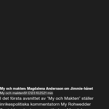
My och makten: Magdalena Andersson om Jimmie-hånet
My och makten
S1 E1
23.10.25
21 min
I det första avsnittet av ”My och Makten” ställer 
inrikespolitiska kommentatorn My Rohwedder 