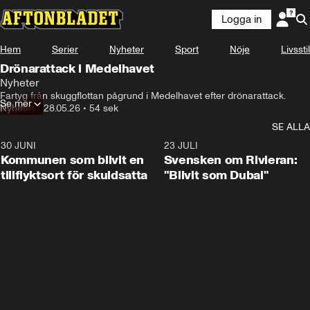
Logga in
Hem
Serier
Nyheter
Sport
Nöje
Livsstil
Drönarattack i Medelhavet
Nyheter
Fartyg från skuggflottan pågrund i Medelhavet efter drönarattack.
Se mer
Nyheter
•
28.05.26
•
54 sek
SE ALLA
30 JUNI
1:24
23 JULI
Kommunen som blivit en
Svensken om Rivieran:
tillflyktsort för skuldsatta
"Blivit som Dubai"