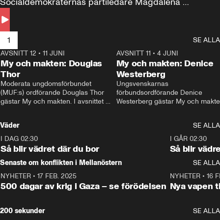
Socialdemokraternas partiledare Magdalena 
Andersson till svars.
1
SE ALLA
AVSNITT 12
•
11 JUNI
26:27
AVSNITT 11
•
4 JUNI
2
My och makten: Douglas
My och makten: Denice
Thor
Westerberg
Moderata ungdomsförbundet 
Ungsvenskarnas 
(MUF:s) ordförande Douglas Thor 
förbundsordförande Denice 
gästar My och makten. I avsnittet 
Westerberg gästar My och makten.
diskuteras tonårsutvisningarna och 
avsnittet diskuteras migrationsfrå
hur Moderaterna ska locka väljare till 
och hur SD ska locka kvinnliga 
Väder
SE ALLA
valet i höst. 
väljare. 
I DAG 02:30
1:06
I GÅR 02:30
Så blir vädret där du bor
Så blir vädr
Senaste om konflikten i Mellanöstern
SE ALLA
NYHETER
•
17 FEB. 2025
0:45
NYHETER
•
16 F
500 dagar av krig i Gaza – se förödelsen
Nya vapen ti
200 sekunder
SE ALLA