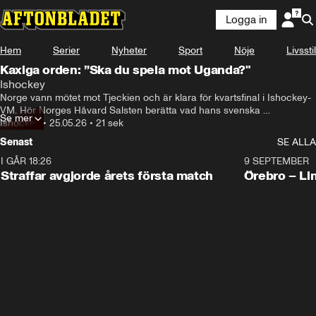
Logga in
Hem
Serier
Nyheter
Sport
Nöje
Livsstil
Kaxiga orden: ”Ska du spela mot Uganda?"
Ishockey
Norge vann mötet mot Tjeckien och är klara för kvartsfinal i Ishockey-
VM. Hör Norges Håvard Salsten berätta vad hans svenska 
Se mer
Ishockey
•
25.05.26
•
21 sek
Djurgårdspolare sa innan han åkte till VM. 
Senast
SE ALLA
I GÅR 18:26
2:19
9 SEPTEMBER
Plus
Straffar avgjorde årets första match
Örebro – Li