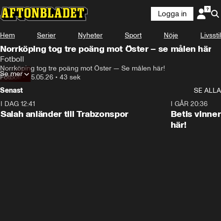
Logga in
Hem
Serier
Nyheter
Sport
Nöje
Livsstil
Norrköping tog tre poäng mot Öster – se målen här
Fotboll
Norrköping tog tre poäng mot Öster — Se målen här! 
Se mer
Fotboll
•
25.05.26
•
43 sek
Senast
SE ALLA
I DAG 12:41
0:42
I GÅR 20:36
Salah anländer till Trabzonspor
Betis vinne
här!