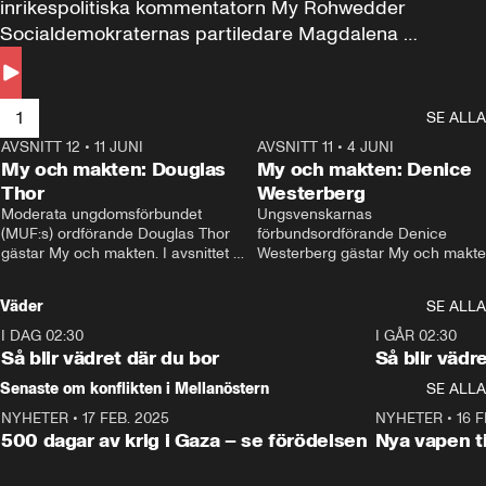
inrikespolitiska kommentatorn My Rohwedder 
Socialdemokraternas partiledare Magdalena 
Andersson till svars.
1
SE ALLA
AVSNITT 12
•
11 JUNI
26:27
AVSNITT 11
•
4 JUNI
2
My och makten: Douglas
My och makten: Denice
Thor
Westerberg
Moderata ungdomsförbundet 
Ungsvenskarnas 
(MUF:s) ordförande Douglas Thor 
förbundsordförande Denice 
gästar My och makten. I avsnittet 
Westerberg gästar My och makten.
diskuteras tonårsutvisningarna och 
avsnittet diskuteras migrationsfrå
hur Moderaterna ska locka väljare till 
och hur SD ska locka kvinnliga 
Väder
SE ALLA
valet i höst. 
väljare. 
I DAG 02:30
1:06
I GÅR 02:30
Så blir vädret där du bor
Så blir vädr
Senaste om konflikten i Mellanöstern
SE ALLA
NYHETER
•
17 FEB. 2025
0:45
NYHETER
•
16 F
500 dagar av krig i Gaza – se förödelsen
Nya vapen ti