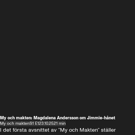
My och makten: Magdalena Andersson om Jimmie-hånet
My och makten
S1 E1
23.10.25
21 min
I det första avsnittet av ”My och Makten” ställer 