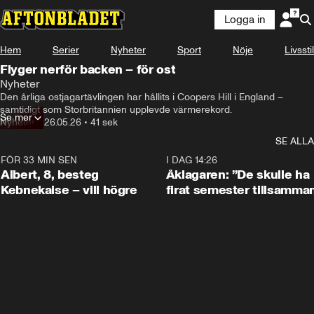
Logga in
Hem
Serier
Nyheter
Sport
Nöje
Livsstil
Flyger nerför backen – för ost
Nyheter
Den årliga ostjagartävlingen har hållits i Coopers Hill i England – 
samtidigt som Storbritannien upplevde värmerekord.
Se mer
Nyheter
•
26.05.26
•
41 sek
SE ALLA
FÖR 33 MIN SEN
0:54
I DAG 14:26
Albert, 8, besteg
Åklagaren: ”De skulle ha
Kebnekaise – vill högre
firat semester tillsamma