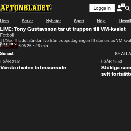
Logga in
Hem
Serier
Nyheter
Sport
Nöje
Livsstil
LIVE: Tony Gustavsson tar ut truppen till VM-kvalet
Fotboll
TT/Sportbladet sänder live från trupputtagningen till damernas VM-kval
Se mer
Fotboll
•
26.05.26
•
26 min
Senast
SE ALLA
I GÅR 21:51
0:31
I GÅR 18:53
Värsta rivalen intresserade
Stökiga sce
svit fortsätt