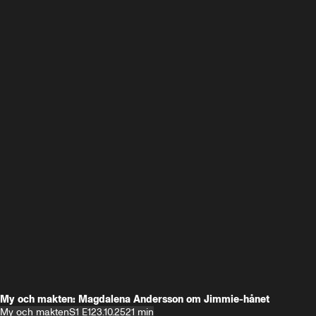
My och makten: Magdalena Andersson om Jimmie-hånet
My och makten
S1 E1
23.10.25
21 min