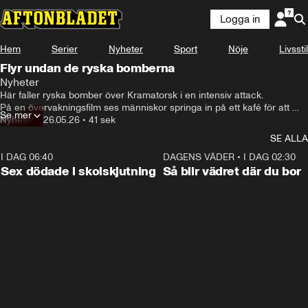
Logga in
Hem
Serier
Nyheter
Sport
Nöje
Livsstil
Flyr undan de ryska bomberna
Nyheter
Här faller ryska bomber över Kramatorsk i en intensiv attack. 

På en övervakningsfilm ses människor springa in på ett kafé för att 
Se mer
söka skydd. Attacken verkar vara en del av de ökade attackerna mot 
Nyheter
•
26.05.26
•
41 sek
olika platser i Ukraina som Ryssland har hotat med.
SE ALLA
I DAG 06:40
0:47
DAGENS VÄDER
•
I DAG 02:30
Sex dödade i skolskjutning
Så blir vädret där du bor