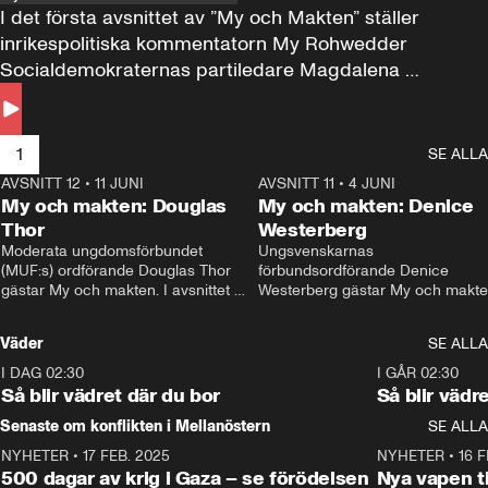
I det första avsnittet av ”My och Makten” ställer 
inrikespolitiska kommentatorn My Rohwedder 
Socialdemokraternas partiledare Magdalena 
Andersson till svars.
1
SE ALLA
AVSNITT 12
•
11 JUNI
26:27
AVSNITT 11
•
4 JUNI
2
My och makten: Douglas
My och makten: Denice
Thor
Westerberg
Moderata ungdomsförbundet 
Ungsvenskarnas 
(MUF:s) ordförande Douglas Thor 
förbundsordförande Denice 
gästar My och makten. I avsnittet 
Westerberg gästar My och makten.
diskuteras tonårsutvisningarna och 
avsnittet diskuteras migrationsfrå
hur Moderaterna ska locka väljare till 
och hur SD ska locka kvinnliga 
Väder
SE ALLA
valet i höst. 
väljare. 
I DAG 02:30
1:06
I GÅR 02:30
Så blir vädret där du bor
Så blir vädr
Senaste om konflikten i Mellanöstern
SE ALLA
NYHETER
•
17 FEB. 2025
0:45
NYHETER
•
16 F
500 dagar av krig i Gaza – se förödelsen
Nya vapen ti