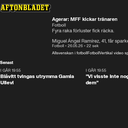
Agerar: MFF kickar tränaren
Fotboll
Fyra raka förluster fick räcka.

Miguel Ángel Ramírez, 41, får spar
Fotboll
•
26.05.26
•
22 sek
Allsvenskan i fotboll
Fotboll
Vertikal video s
Senast
I GÅR 19:55
0:29
I GÅR 19:55
Blåvitt tvingas utrymma Gamla
”Vi visste inte n
Ullevi
dem”