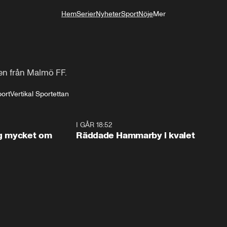
Hem
Serier
Nyheter
Sport
Nöje
Mer
Livsstil
ken från Malmö FF.
port
Vertikal Sportettan
1:56
I GÅR 18:52
2:1
og mycket om
Räddade Hammarby i kvalet