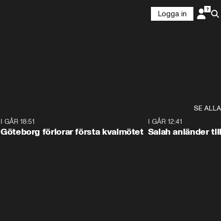
Logga in
SE ALLA
7
I GÅR 18:51
2:17
I GÅR 12:41
Göteborg förlorar första kvalmötet
Salah anländer ti