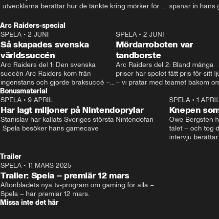
 utvecklarna berättar hur de tänkte kring mörker för 
spanar in hans 
barn. • Mer: spela.aftonbladet.se • Kontakt: 
som tatuerat in d
spela@aftonbladet.se
Kontakt: spela@a
Arc Raiders-special
spela.aftonblade
SPELA
•
2 JUNI
2:12
SPELA
•
2 JUNI
Så skapades svenska
Mördarroboten var
världssuccén
tandborste
Arc Raiders del 1: Den svenska 
Arc Raiders del 2: Bland många 
succén Arc Raiders kom från 
priser har spelet fått pris för sitt lju
ingenstans och gjorde braksuccé –
– vi pratar med teamet bakom om
Bonusmaterial
 men vad är egentligen förklaringen 
hur de jobbar.
bakom?
SPELA
•
9 APRIL
21:03
SPELA
•
1 APRI
Har lagt miljoner på Nintendoprylar
Knepen som 
Stanislav har kallats Sveriges största Nintendofan –
Owe Bergsten hi
 Spela besöker hans gamecave
talet – och tog d
intervju berättar
själv spelar, sv
känslorna när ha
Trailer
Andreas Hansson
SPELA
•
11 MARS 2025
0:37
Mer på spela.af
Trailer: Spela – premiär 12 mars
Aftonbladets nya tv-program om gaming för alla – 
Spela – har premiär 12 mars.
Missa inte det här