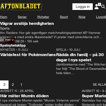
Logga in
Hem
Serier
Nyheter
Sport
Nöje
Livsstil
Vägrar avslöja hemligheten
Spela
Arc Raiders: Hur går egentligen matchmakingsystemet till? Hamnar 
aggressiva med andra likasinnade? Vi pratar med utvecklarna och 
Se mer
spekulerar själva.
Spela
•
02.06.26
•
135 sek
Spelnyhetsklipp
NYHETER
•
11 JULI
0:58
SPELA
•
10 JULI
Världsfest för Pokémonfans
Rädda din familj – på 30
dagar i nya spelet
Jämförelserna med ”The Witcher 
har följt ”The Blood of Dawnwalker
hela tiden.

Rafał Jankowski, som jobbat på b
spelen, skrattar åt dem.

3
2
1
SE ALLA
– Redan från början förstod vi att v
behövde vår egen identitet, säger
AVSNITT 11
•
26 APRIL
1:57
AVSNITT 10
•
9 
han.
Här möter Mumin döden
Super Mario
I nya mörkare Mumin-spelet ”Mumin: Vinterns värme” 
Stanislav har vig
baserat på boken ”Trollvinter” möter trollet döden –
Nintendo och kal