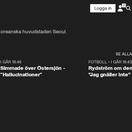
Logga in
ydkoreanska huvudstaden Seoul.
SE ALLA
3
I GÅR 18:46
0:43
FOTBOLL
•
I GÅR 18:43
Simmade över Östersjön -
Rydström om den 
"Hallucinationer"
”Jag gnäller inte”