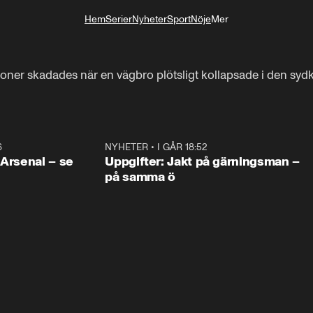
Hem
Serier
Nyheter
Sport
Nöje
Mer
Livsstil
t
soner skadades när en vägbro plötsligt kollapsade i den s
6
1:30
NYHETER
•
I GÅR 18:52
0:3
 Arsenal – se
Uppgifter: Jakt på gärningsman –
på samma ö