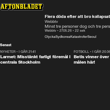
Flera döda efter att bro kollapsa
Webbtv
Minst tre personer dog och tre per
Webbtv
•
27.05.26
•
22 sek
Olycka
Sydkorea
Katastrofer
Seoul
Senast
NYHETER
•
I GÅR 21:41
0:35
FOTBOLL
•
I GÅR 20:3
Larmet: Misstänkt farligt föremål i
Betis vinner över
centrala Stockholm
målen här!