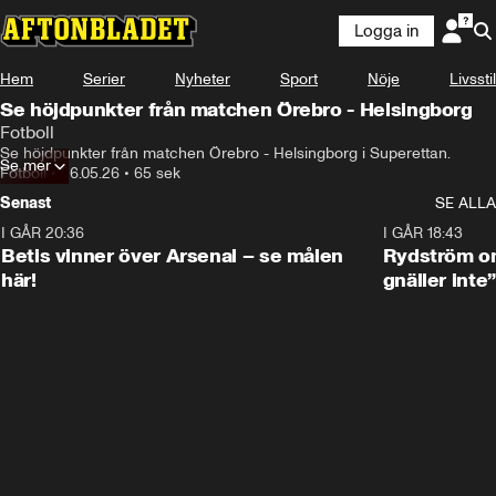
Logga in
Hem
Serier
Nyheter
Sport
Nöje
Livsstil
Se höjdpunkter från matchen Örebro - Helsingborg
Fotboll
Se höjdpunkter från matchen Örebro - Helsingborg i Superettan. 
Se mer
Fotboll
•
26.05.26
•
65 sek
Senast
SE ALLA
I GÅR 20:36
1:30
I GÅR 18:43
Betis vinner över Arsenal – se målen
Rydström om
här!
gnäller inte”