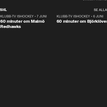
SHL
SE ALLA
KLUBB-TV ISHOCKEY
•
7 JUNI
1:02:53
KLUBB-TV ISHOCKEY
•
6 JUNI
1:0
Plus
60 minuter om Malmö
60 minuter om Björklöve
Redhawks