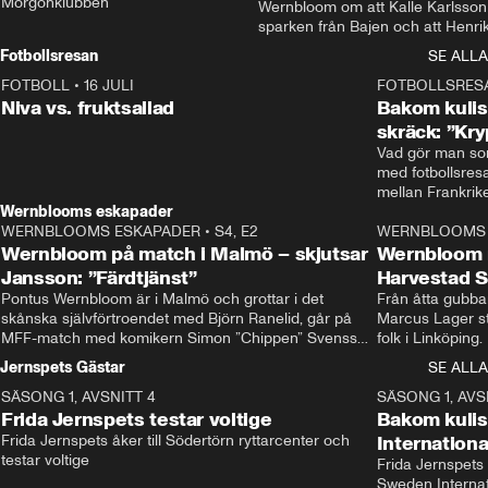
Morgonklubben
Wernbloom om att Kalle Karlsson 
sparken från Bajen och att Henrik
Rydström tar över
Fotbollsresan
SE ALLA
FOTBOLL
•
16 JULI
0:44
FOTBOLLSRES
Niva vs. fruktsallad
Bakom kulis
skräck: ”Kry
Vad gör man som
med fotbollsres
Wernblooms eskapader
WERNBLOOMS ESKAPADER
•
S4, E2
38:23
WERNBLOOMS 
Wernbloom på match i Malmö – skjutsar
Wernbloom 
Jansson: ”Färdtjänst”
Harvestad 
Pontus Wernbloom är i Malmö och grottar i det 
Från åtta gubbar 
skånska självförtroendet med Björn Ranelid, går på 
Marcus Lager sta
MFF-match med komikern Simon ”Chippen” Svensson 
folk i Linköping
och hjälper skadade stjärnbacken Pontus Jansson 
och Wernbloom kl
Jernspets Gästar
SE ALLA
hem. 
SÄSONG 1, AVSNITT 4
13:37
SÄSONG 1, AVS
Frida Jernspets testar voltige
Bakom kuli
Frida Jernspets åker till Södertörn ryttarcenter och 
Internation
testar voltige
Frida Jernspets 
Sweden Interna