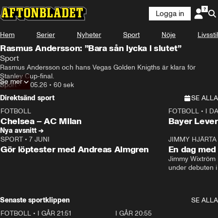
Logga in
Hem
Serier
Nyheter
Sport
Nöje
Livsstil
Rasmus Andersson: ”Bara sån lycka i slutet”
Sport
Rasmus Andersson och hans Vegas Golden Knigths är klara för 
Stanley Cup-final.
Se mer
Sport
•
27.05.26
•
60 sek
Direktsänd sport
SE ALLA
FOTBOLL
FOTBOLL
•
I D
LIVE
Plus
Plus
Chelsea – AC Milan
Bayer Lever
Nya avsnitt →
SPORT
•
7 JUNI
16:36
JIMMY HJÄRTA
Gör löptester med Andreas Almgren
En dag med 
Jimmy Wixtröm 
under debuten i
Senaste sportklippen
SE ALLA
FOTBOLL
•
I GÅR 21:51
0:31
I GÅR 20:55