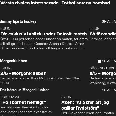
Värsta rivalen intresserade
Fotbollsarena bombad
Jimmy hjärta hockey
SE ALLA
5 JUNI
11:14
5 JUNI
Får exklusiv inblick under Detroit-match
Så förvandl
Över 1 000 personer jobbar under en match, för att få 
Otroliga jobbet
allt att gå runt i Little Ceasars Arena i Detroit. Vi har 
fått en exklusiv inblick i hur allt fungerar inför och 
under match i världens bästa hockeyliga
Morgonklubben
SE ALLA
2 JUNI
SÄSONG 1, AVSN
2/6 - Morgonklubben
8/5 – Morg
Se tisdagens avsnitt av Morgonklubben här. Start 
Se fredagens av
09.00. 
Det bästa ur Morgonklubben
SE ALLA
I GÅR 12:20
1:14
5 JUNI
”Höll barnet hemligt”
Axén: ”Alla tror att jag
Wernblooms Keisuke Honda-
ogillar Rydström”
anekdoter i senaste avsnittet av 
Hör Alexander Axén och Pontus 