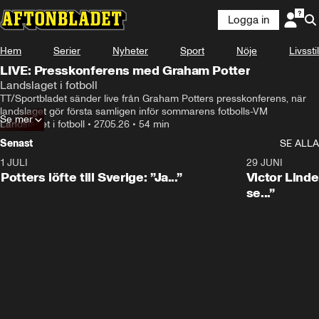
Logga in
Hem
Serier
Nyheter
Sport
Nöje
Livsstil
LIVE: Presskonferens med Graham Potter
Landslaget i fotboll
TT/Sportbladet sänder live från Graham Potters presskonferens, när 
landslaget gör första samligen inför sommarens fotbolls-VM
Se mer
Landslaget i fotboll
•
27.05.26
•
54 min
Senast
SE ALLA
1 JULI
0:30
29 JUNI
Potters löfte till Sverige: ”Ja...”
Victor Lindel
se...”