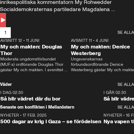
inrikespolitiska kommentatorn My Rohwedder 
Socialdemokraternas partiledare Magdalena 
Andersson till svars.
1
SE ALLA
AVSNITT 12
•
11 JUNI
26:27
AVSNITT 11
•
4 JUNI
2
My och makten: Douglas
My och makten: Denice
Thor
Westerberg
Moderata ungdomsförbundet 
Ungsvenskarnas 
(MUF:s) ordförande Douglas Thor 
förbundsordförande Denice 
gästar My och makten. I avsnittet 
Westerberg gästar My och makten.
diskuteras tonårsutvisningarna och 
avsnittet diskuteras migrationsfrå
hur Moderaterna ska locka väljare till 
och hur SD ska locka kvinnliga 
Väder
SE ALLA
valet i höst. 
väljare. 
I DAG 02:30
1:06
I GÅR 02:30
Så blir vädret där du bor
Så blir vädr
Senaste om konflikten i Mellanöstern
SE ALLA
NYHETER
•
17 FEB. 2025
0:45
NYHETER
•
16 F
500 dagar av krig i Gaza – se förödelsen
Nya vapen ti