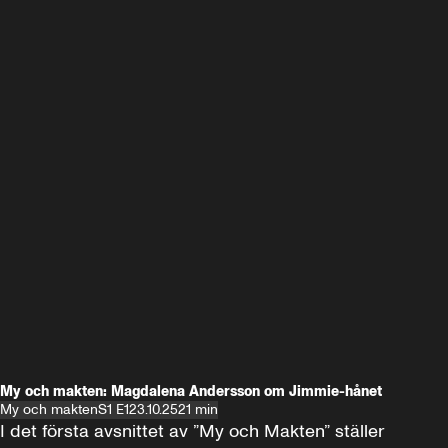
My och makten: Magdalena Andersson om Jimmie-hånet
My och makten
S1 E1
23.10.25
21 min
I det första avsnittet av ”My och Makten” ställer 