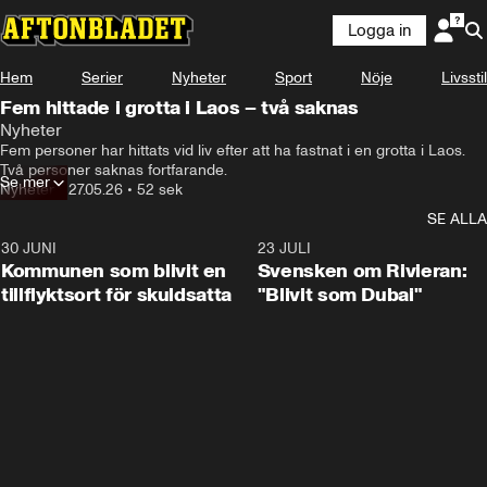
Logga in
Hem
Serier
Nyheter
Sport
Nöje
Livsstil
Fem hittade i grotta i Laos – två saknas
Nyheter
Fem personer har hittats vid liv efter att ha fastnat i en grotta i Laos. 
Två personer saknas fortfarande. 
Se mer
Nyheter
•
27.05.26
•
52 sek
SE ALLA
30 JUNI
1:24
23 JULI
Kommunen som blivit en
Svensken om Rivieran:
tillflyktsort för skuldsatta
"Blivit som Dubai"