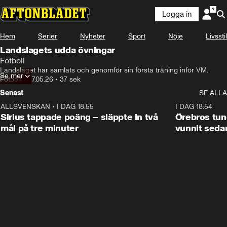
Logga in
Hem
Serier
Nyheter
Sport
Nöje
Livsstil
Landslagets udda övningar
Fotboll
Landslaget har samlats och genomför sin första träning inför VM.
Se mer
Fotboll
•
27.05.26
•
37 sek
Senast
SE ALLA
ALLSVENSKAN
•
I DAG 18:55
2:35
I DAG 18:54
Sirius tappade poäng – släppte in två
Örebros tung
mål på tre minuter
vunnit seda