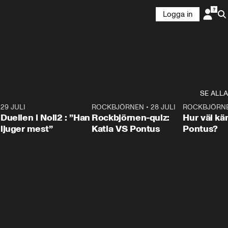
Logga in
SE ALLA
9
29 JULI
0:47
ROCKBJÖRNEN
•
28 JULI
0:15
ROCKBJÖRN
Duellen i Noll2 : ”Han
Rockbjörnen-quiz:
Hur väl kä
ljuger mest”
Katia VS Pontus
Pontus?