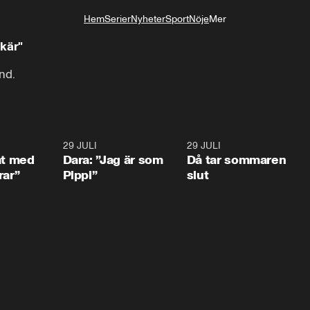
Hem
Serier
Nyheter
Sport
Nöje
Mer
Livsstil
 kär"
nd.
1:02
29 JULI
0:41
29 JULI
0:3
at med
Dara: ”Jag är som
Då tar sommaren
rar”
Pippi”
slut