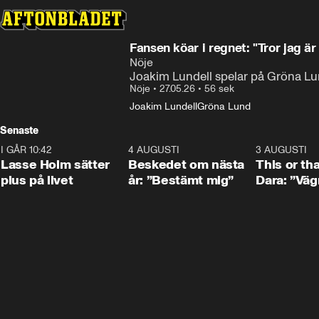
Fansen köar i regnet: "Tror jag är
Nöje
Joakim Lundell spelar på Gröna Lu
Nöje
•
27.05.26
•
56 sek
Joakim Lundell
Gröna Lund
Senaste
I GÅR 10:42
1:04
4 AUGUSTI
0:24
3 AUGUSTI
Lasse Holm sätter
Beskedet om nästa
This or th
plus på livet
år: ”Bestämt mig”
Dara: ”Väg