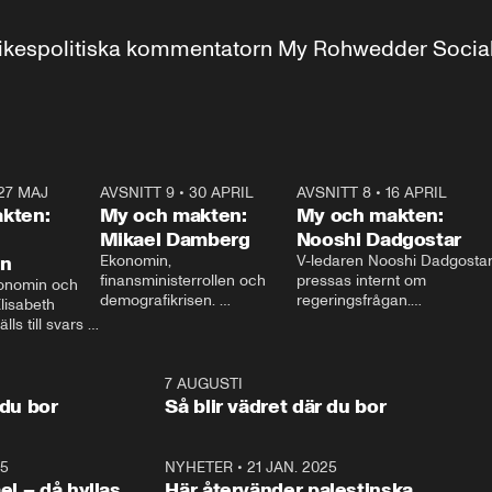
r inrikespolitiska kommentatorn My Rohwedder Soci
27 MAJ
3:51
AVSNITT 9
•
30 APRIL
24:00
AVSNITT 8
•
16 APRIL
25:1
kten:
My och makten:
My och makten:
Mikael Damberg
Nooshi Dadgostar
on
Ekonomin, 
V-ledaren Nooshi Dadgostar
finansministerrollen och 
pressas internt om 
onomin och 
demografikrisen. 
regeringsfrågan.

lisabeth 
Oppositionen ställs till svars 
I Aftonbladets 
ls till svars 
när Socialdemokraternas 
partiledarutfrågning ”My 
stern gästar 
Mikael Damberg gästar My 
och Makten” sätter hon ner 
My och Makten. 
och Makten. 
foten mot kritikerna:

1:06
7 AUGUSTI
1:0
– Vi ställer upp i val. Ska vi 
 du bor
Så blir vädret där du bor
vara med så sitter vi förstås 
25
1:22
NYHETER
•
21 JAN. 2025
0:5
ael – då hyllas
Här återvänder palestinska