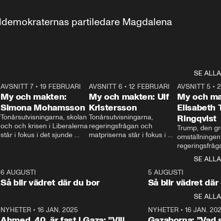
aldemokraternas partiledare Magdalena 
SE ALLA
7
AVSNITT 7
•
19 FEBRUARI
24:30
AVSNITT 6
•
12 FEBRUARI
27:30
AVSNITT 5
•
My och makten:
My och makten: Ulf
My och ma
Simona Mohamsson
Kristersson
Elisabeth
 
Tonårsutvisningarna, skolan 
Tonårsutvisningarna, 
Ringqvist
och och krisen i Liberalerna 
regeringsfrågan och 
Trump, den gr
står i fokus i det sjunde 
matpriserna står i fokus i 
omställningen
avsnittet av ”My och 
det sjätte avsnittet av ”My 
regeringsfråga
makten”. Se när 
och makten”. Se när 
centrum i det 
SE ALLA
Aftonbladets inrikespolitiska 
Aftonbladets inrikespolitiska 
avsnittet av ”
kommentator My 
kommentator My 
6
6 AUGUSTI
1:06
5 AUGUSTI
Makten”. Se nä
Rohwedder ställer 
Rohwedder ställer 
Så blir vädret där du bor
Så blir vädret där
Aftonbladets in
utbildnings- och 
statsminister Ulf Kristersson 
kommentator 
SE ALLA
integrationsminister Simona 
till svars.
Rohwedder stäl
Mohamsson till svars.
Centerpartiets
2
NYHETER
•
16 JAN. 2025
1:01
NYHETER
•
16 JAN. 20
Thand Ring till
Ahmed, 40, är fast i Gaza: ”Vill
Gazaborna: ”Vad s