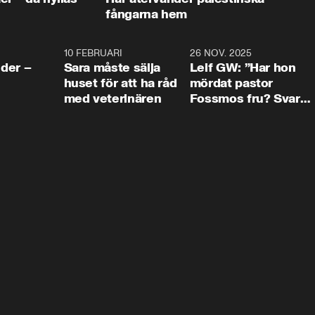
fångarna hem
4:24
10 FEBRUARI
4:13
26 NOV. 2025
8:1
der –
Sara måste sälja
Leif GW: ”Har hon
huset för att ha råd
mördat pastor
med veterinären
Fossmos fru? Svar
nej.”