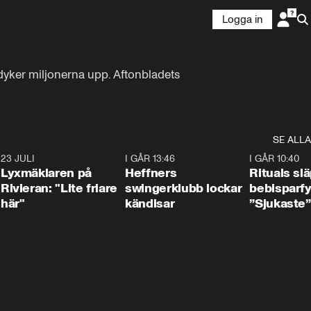
Logga in
yker miljonerna upp. Aftonbladets 
SE ALLA
7
23 JULI
2:02
I GÅR 13:46
0:55
I GÅR 10:40
Lyxmäklaren på
Heffners
Rituals sl
Rivieran: "Lite friare
swingerklubb lockar
bebisparf
här"
kändisar
”Sjukaste”