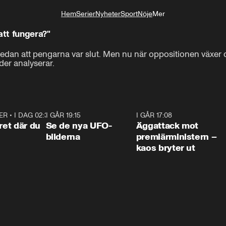
Hem
Serier
Nyheter
Sport
Nöje
Mer
Livsstil
tt fungera?"
dan att pengarna var slut. Men nu när oppositionen växer d
er analyserar.
ER
•
I DAG 02:30
1:06
I GÅR 19:15
0:36
I GÅR 17:08
0:3
ret där du
Se de nya UFO-
Äggattack mot
bilderna
premiärministern –
kaos bryter ut