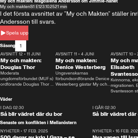
My och makten: Magdalena Andersson om Jimmie-hånet
My och makten
S1 E1
23.10.25
21 min
I det första avsnittet av ”My och Makten” ställe
Andersson till svars.
Spela upp
1
Säsong
AVSNITT 12
•
11 JUNI
26:27
AVSNITT 11
•
4 JUNI
23:40
AVSNITT 10
•
My och makten:
My och makten:
My och ma
Douglas Thor
Denice Westerberg
Elisabeth
Moderata 
Ungsvenskarnas 
Svantess
ungdomsförbundet (MUF:s) 
förbundsordförande Denice 
Kvinnorna, ek
ordförande Douglas Thor 
Westerberg gästar My och 
migrationen. E
gästar My och makten. I 
makten. I avsnittet 
Svantesson stäl
avsnittet diskuteras 
diskuteras migrationsfrågan 
när finansmini
Väder
tonårsutvisningarna och hur 
och hur SD ska locka 
Moderaterna ska locka 
kvinnliga väljare. 
I DAG 02:30
1:06
I GÅR 02:30
väljare till valet i höst. 
Så blir vädret där du bor
Så blir vädret där
Senaste om konflikten i Mellanöstern
NYHETER
•
17 FEB. 2025
0:45
NYHETER
•
16 FEB. 20
500 dagar av krig i Gaza – se
Nya vapen till Isr