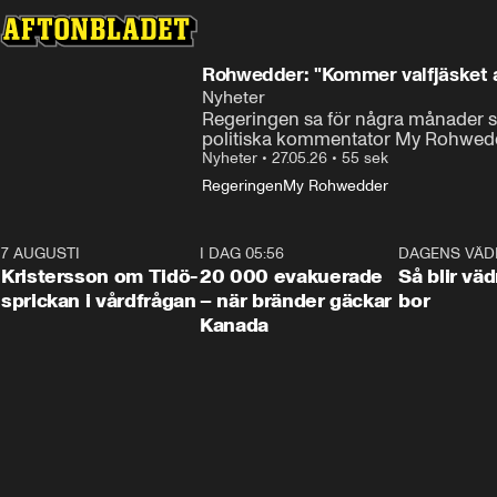
Rohwedder: "Kommer valfjäsket a
Nyheter
Regeringen sa för några månader se
politiska kommentator My Rohwedd
Nyheter
•
27.05.26
•
55 sek
Regeringen
My Rohwedder
7 AUGUSTI
0:42
I DAG 05:56
0:38
DAGENS VÄD
Kristersson om Tidö-
20 000 evakuerade
Så blir väd
sprickan i vårdfrågan
– när bränder gäckar
bor
Kanada