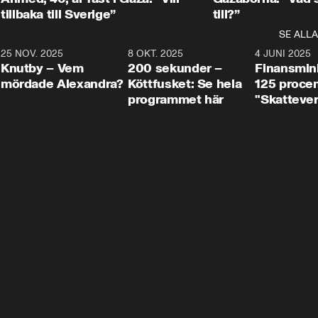
tillbaka till Sverige”
till?”
SE ALLA
3
25 NOV. 2025
31:05
8 OKT. 2025
4:29
4 JUNI 2025
Knutby – Vem
200 sekunder –
Finansmin
mördade Alexandra?
Köttfusket: Se hela
125 procent
programmet här
"Skattever
viktig uppg