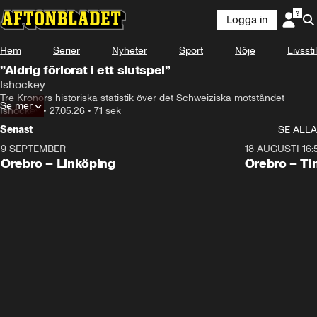
Logga in
Hem
Serier
Nyheter
Sport
Nöje
Livsstil
”Aldrig förlorat i ett slutspel”
Ishockey
Tre Kronors historiska statistik över det Schweiziska motståndet 
Se mer
Ishockey
•
27.05.26
•
71 sek
Senast
SE ALLA
9 SEPTEMBER
18 AUGUSTI 16:
Plus
Plus
Örebro – Linköping
Örebro – Ti