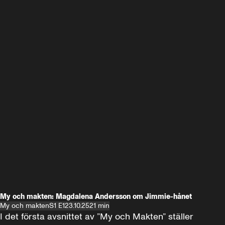
My och makten: Magdalena Andersson om Jimmie-hånet
My och makten
S1 E1
23.10.25
21 min
I det första avsnittet av ”My och Makten” ställer 