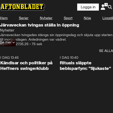
Logga in
Hem
Serier
Nyheter
Sport
Nöje
Livsstil
Järvaveckan tvingas ställa in öppning
Nyheter
Järvaveckan tvingades stänga sin öppningsdag och skjuta upp starten 
till morgondagen. Anledningen var vädret.
Se mer
Nyheter
•
27.05.26
•
76 sek
SE ALLA
I DAG 13:46
0:55
I DAG 10:40
Kändisar och politiker på
Rituals släppte
Heffners swingerklubb
bebisparfym: ”Sjukaste”