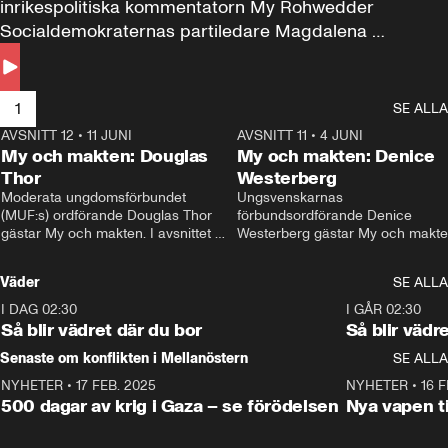
inrikespolitiska kommentatorn My Rohwedder 
Socialdemokraternas partiledare Magdalena 
Andersson till svars.
1
SE ALLA
AVSNITT 12
•
11 JUNI
26:27
AVSNITT 11
•
4 JUNI
2
My och makten: Douglas
My och makten: Denice
Thor
Westerberg
Moderata ungdomsförbundet 
Ungsvenskarnas 
(MUF:s) ordförande Douglas Thor 
förbundsordförande Denice 
gästar My och makten. I avsnittet 
Westerberg gästar My och makten.
diskuteras tonårsutvisningarna och 
avsnittet diskuteras migrationsfrå
hur Moderaterna ska locka väljare till 
och hur SD ska locka kvinnliga 
Väder
SE ALLA
valet i höst. 
väljare. 
I DAG 02:30
1:06
I GÅR 02:30
Så blir vädret där du bor
Så blir vädr
Senaste om konflikten i Mellanöstern
SE ALLA
NYHETER
•
17 FEB. 2025
0:45
NYHETER
•
16 F
500 dagar av krig i Gaza – se förödelsen
Nya vapen ti