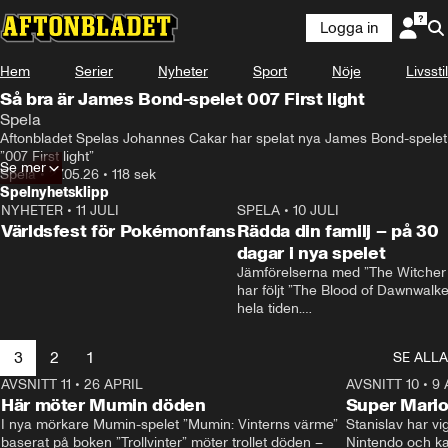
Logga in
Hem
Serier
Nyheter
Sport
Nöje
Livsstil
Så bra är James Bond-spelet 007 First light
Spela
Aftonbladet Spelas Johannes Cakar har spelat nya James Bond-spelet 
”007 First light”
Se mer
Spela
•
27.05.26
•
118 sek
Spelnyhetsklipp
NYHETER
•
11 JULI
0:58
SPELA
•
10 JULI
Världsfest för Pokémonfans
Rädda din familj – på 30
dagar i nya spelet
Jämförelserna med ”The Witcher 
har följt ”The Blood of Dawnwalker
hela tiden.

Rafał Jankowski, som jobbat på b
spelen, skrattar åt dem.

3
2
1
SE ALLA
– Redan från början förstod vi att v
behövde vår egen identitet, säger
AVSNITT 11
•
26 APRIL
1:57
AVSNITT 10
•
9 
han.
Här möter Mumin döden
Super Mario
I nya mörkare Mumin-spelet ”Mumin: Vinterns värme” 
Stanislav har vig
baserat på boken ”Trollvinter” möter trollet döden –
Nintendo och kal