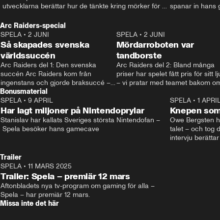
 utvecklarna berättar hur de tänkte kring mörker för 
spanar in hans 
barn. • Mer: spela.aftonbladet.se • Kontakt: 
som tatuerat in d
spela@aftonbladet.se
Kontakt: spela@a
Arc Raiders-special
spela.aftonblade
SPELA
•
2 JUNI
2:12
SPELA
•
2 JUNI
Så skapades svenska
Mördarroboten var
världssuccén
tandborste
Arc Raiders del 1: Den svenska 
Arc Raiders del 2: Bland många 
succén Arc Raiders kom från 
priser har spelet fått pris för sitt lju
ingenstans och gjorde braksuccé –
– vi pratar med teamet bakom om
Bonusmaterial
 men vad är egentligen förklaringen 
hur de jobbar.
bakom?
SPELA
•
9 APRIL
21:03
SPELA
•
1 APRI
Har lagt miljoner på Nintendoprylar
Knepen som 
Stanislav har kallats Sveriges största Nintendofan –
Owe Bergsten hi
 Spela besöker hans gamecave
talet – och tog d
intervju berättar
själv spelar, sv
känslorna när ha
Trailer
Andreas Hansson
SPELA
•
11 MARS 2025
0:37
Mer på spela.af
Trailer: Spela – premiär 12 mars
Aftonbladets nya tv-program om gaming för alla – 
Spela – har premiär 12 mars.
Missa inte det här