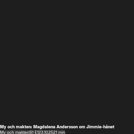
My och makten: Magdalena Andersson om Jimmie-hånet
My och makten
S1 E1
23.10.25
21 min