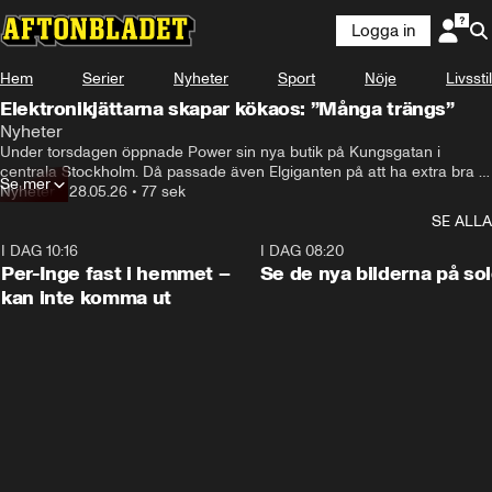
Logga in
Hem
Serier
Nyheter
Sport
Nöje
Livsstil
Elektronikjättarna skapar kökaos: ”Många trängs”
Nyheter
Under torsdagen öppnade Power sin nya butik på Kungsgatan i 
centrala Stockholm. Då passade även Elgiganten på att ha extra bra 
Se mer
Nyheter
•
28.05.26
•
77 sek
priser – vilket resulterade i väldigt långa köer.  
SE ALLA
I DAG 10:16
1:26
I DAG 08:20
Per-Inge fast i hemmet –
Se de nya bilderna på so
kan inte komma ut