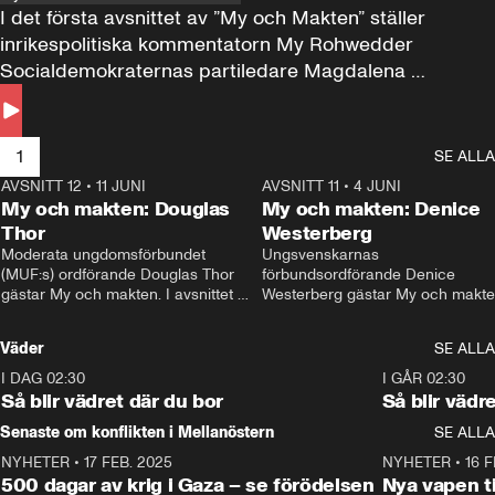
I det första avsnittet av ”My och Makten” ställer 
inrikespolitiska kommentatorn My Rohwedder 
Socialdemokraternas partiledare Magdalena 
Andersson till svars.
1
SE ALLA
AVSNITT 12
•
11 JUNI
26:27
AVSNITT 11
•
4 JUNI
2
My och makten: Douglas
My och makten: Denice
Thor
Westerberg
Moderata ungdomsförbundet 
Ungsvenskarnas 
(MUF:s) ordförande Douglas Thor 
förbundsordförande Denice 
gästar My och makten. I avsnittet 
Westerberg gästar My och makten.
diskuteras tonårsutvisningarna och 
avsnittet diskuteras migrationsfrå
hur Moderaterna ska locka väljare till 
och hur SD ska locka kvinnliga 
Väder
SE ALLA
valet i höst. 
väljare. 
I DAG 02:30
1:06
I GÅR 02:30
Så blir vädret där du bor
Så blir vädr
Senaste om konflikten i Mellanöstern
SE ALLA
NYHETER
•
17 FEB. 2025
0:45
NYHETER
•
16 F
500 dagar av krig i Gaza – se förödelsen
Nya vapen ti