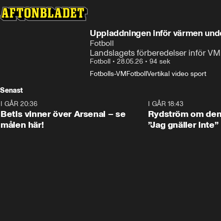
Uppladdningen inför värmen un
Fotboll
Landslagets förberedelser inför VM.
Fotboll
•
28.05.26
•
94 sek
Fotbolls-VM
Fotboll
Vertikal video sport
Senast
I GÅR 20:36
1:30
I GÅR 18:43
Betis vinner över Arsenal – se
Rydström om den 
målen här!
”Jag gnäller inte”