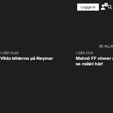
Logga in
SE ALLA
1
I GÅR 13:28
0:22
I GÅR 13:01
Vilda bilderna på Neymar
Malmö FF vinner 
se målet här!