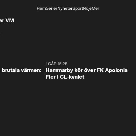
Hem
Serier
Nyheter
Sport
Nöje
Mer
Livsstil
der VM
 
0:46
I GÅR 15:25
1:3
brutala värmen:
Hammarby kör över FK Apolonia
Fier i CL-kvalet