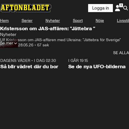
Logga in
Hem
Serier
Nyheter
Sport
Nöje
Livsstil
Kristersson om JAS-affären: "Jättebra "
Nyheter
Ulf Kristersson om JAS-affären med Ukraina: "Jättebra för Sverige"
Se mer
Nyheter
•
28.05.26
•
67 sek
SE ALLA
DAGENS VÄDER
•
I DAG 02:30
1:06
I GÅR 19:15
Så blir vädret där du bor
Se de nya UFO-bilderna