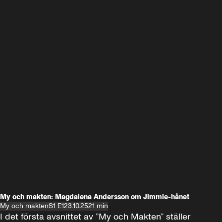
My och makten: Magdalena Andersson om Jimmie-hånet
My och makten
S1 E1
23.10.25
21 min
I det första avsnittet av ”My och Makten” ställer 