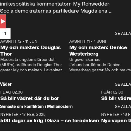
inrikespolitiska kommentatorn My Rohwedder 
Socialdemokraternas partiledare Magdalena 
Andersson till svars.
1
SE ALLA
AVSNITT 12
•
11 JUNI
26:27
AVSNITT 11
•
4 JUNI
2
My och makten: Douglas
My och makten: Denice
Thor
Westerberg
Moderata ungdomsförbundet 
Ungsvenskarnas 
(MUF:s) ordförande Douglas Thor 
förbundsordförande Denice 
gästar My och makten. I avsnittet 
Westerberg gästar My och makten.
diskuteras tonårsutvisningarna och 
avsnittet diskuteras migrationsfrå
hur Moderaterna ska locka väljare till 
och hur SD ska locka kvinnliga 
Väder
SE ALLA
valet i höst. 
väljare. 
I DAG 02:30
1:06
I GÅR 02:30
Så blir vädret där du bor
Så blir vädr
Senaste om konflikten i Mellanöstern
SE ALLA
NYHETER
•
17 FEB. 2025
0:45
NYHETER
•
16 F
500 dagar av krig i Gaza – se förödelsen
Nya vapen ti