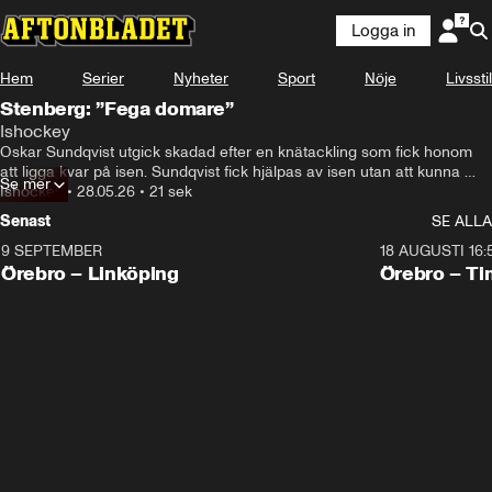
Logga in
Hem
Serier
Nyheter
Sport
Nöje
Livsstil
Stenberg: ”Fega domare”
Ishockey
Oskar Sundqvist utgick skadad efter en knätackling som fick honom 
att ligga kvar på isen. Sundqvist fick hjälpas av isen utan att kunna 
Se mer
stödja benet. Men inget matchstraff delades ut. Hör lagkamraten Ivar 
Ishockey
•
28.05.26
•
21 sek
Stenberg om domarnas hantering av situationen. 
Senast
SE ALLA
9 SEPTEMBER
18 AUGUSTI 16:
Plus
Plus
Örebro – Linköping
Örebro – Ti