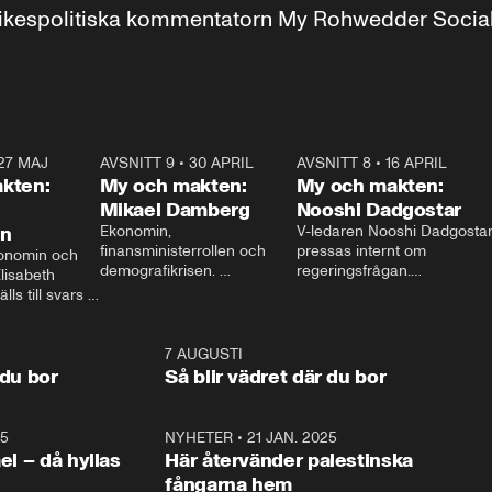
r inrikespolitiska kommentatorn My Rohwedder Soci
27 MAJ
3:51
AVSNITT 9
•
30 APRIL
24:00
AVSNITT 8
•
16 APRIL
25:1
kten:
My och makten:
My och makten:
Mikael Damberg
Nooshi Dadgostar
on
Ekonomin, 
V-ledaren Nooshi Dadgostar
finansministerrollen och 
pressas internt om 
onomin och 
demografikrisen. 
regeringsfrågan.

lisabeth 
Oppositionen ställs till svars 
I Aftonbladets 
ls till svars 
när Socialdemokraternas 
partiledarutfrågning ”My 
stern gästar 
Mikael Damberg gästar My 
och Makten” sätter hon ner 
My och Makten. 
och Makten. 
foten mot kritikerna:

1:06
7 AUGUSTI
1:0
– Vi ställer upp i val. Ska vi 
 du bor
Så blir vädret där du bor
vara med så sitter vi förstås 
25
1:22
NYHETER
•
21 JAN. 2025
0:5
ael – då hyllas
Här återvänder palestinska
fångarna hem