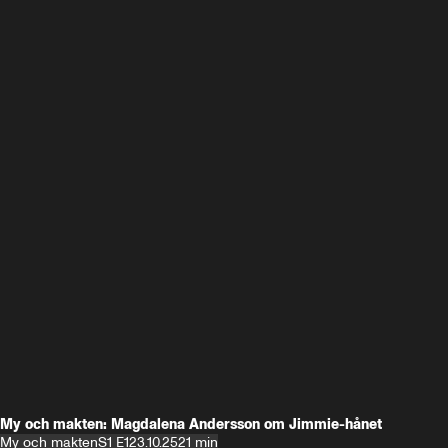
My och makten: Magdalena Andersson om Jimmie-hånet
My och makten
S1 E1
23.10.25
21 min