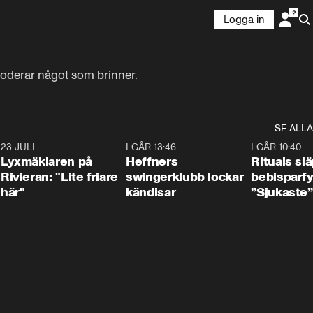
Logga in
ploderar något som brinner.
SE ALLA
7
23 JULI
2:02
I GÅR 13:46
0:55
I GÅR 10:40
Lyxmäklaren på
Heffners
Rituals sl
Rivieran: "Lite friare
swingerklubb lockar
bebisparf
här"
kändisar
”Sjukaste”