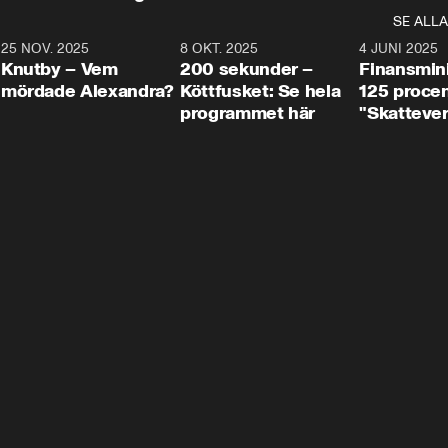
SE ALLA
3
25 NOV. 2025
31:05
8 OKT. 2025
4:29
4 JUNI 2025
Knutby – Vem
200 sekunder –
Finansmin
mördade Alexandra?
Köttfusket: Se hela
125 procent
programmet här
"Skattever
viktig uppg