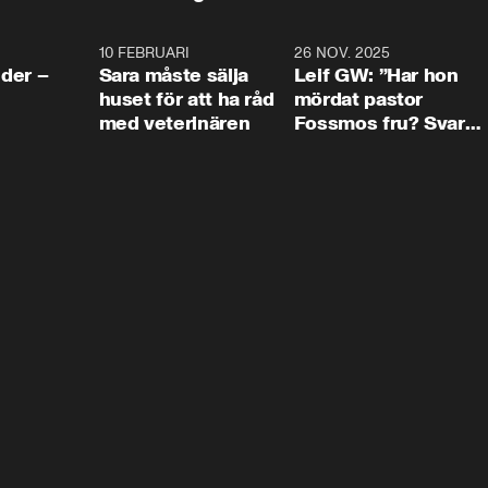
4:24
10 FEBRUARI
4:13
26 NOV. 2025
8:1
der –
Sara måste sälja
Leif GW: ”Har hon
huset för att ha råd
mördat pastor
med veterinären
Fossmos fru? Svar
nej.”