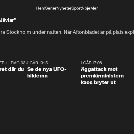
Hem
Serier
Nyheter
Sport
Nöje
Mer
Livsstil
Jävlar”
södra Stockholm under natten. När Aftonbladet är på plats ex
ER
•
I DAG 02:30
1:06
I GÅR 19:15
0:36
I GÅR 17:08
0:3
ret där du
Se de nya UFO-
Äggattack mot
bilderna
premiärministern –
kaos bryter ut