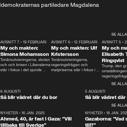
aldemokraternas partiledare Magdalena 
SE ALLA
7
AVSNITT 7
•
19 FEBRUARI
24:30
AVSNITT 6
•
12 FEBRUARI
27:30
AVSNITT 5
•
My och makten:
My och makten: Ulf
My och ma
Simona Mohamsson
Kristersson
Elisabeth
 
Tonårsutvisningarna, skolan 
Tonårsutvisningarna, 
Ringqvist
och och krisen i Liberalerna 
regeringsfrågan och 
Trump, den gr
står i fokus i det sjunde 
matpriserna står i fokus i 
omställningen
avsnittet av ”My och 
det sjätte avsnittet av ”My 
regeringsfråga
makten”. Se när 
och makten”. Se när 
centrum i det 
SE ALLA
Aftonbladets inrikespolitiska 
Aftonbladets inrikespolitiska 
avsnittet av ”
kommentator My 
kommentator My 
6
6 AUGUSTI
1:06
5 AUGUSTI
Makten”. Se nä
Rohwedder ställer 
Rohwedder ställer 
Så blir vädret där du bor
Så blir vädret där
Aftonbladets in
utbildnings- och 
statsminister Ulf Kristersson 
kommentator 
SE ALLA
integrationsminister Simona 
till svars.
Rohwedder stäl
Mohamsson till svars.
Centerpartiets
2
NYHETER
•
16 JAN. 2025
1:01
NYHETER
•
16 JAN. 20
Thand Ring till
Ahmed, 40, är fast i Gaza: ”Vill
Gazaborna: ”Vad s
tillbaka till Sverige”
till?”