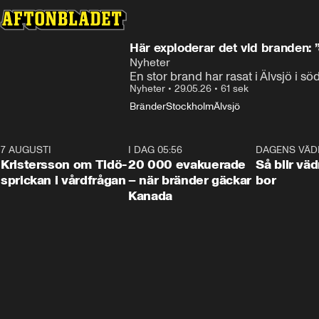
Här exploderar det vid branden: ”
Nyheter
En stor brand har rasat i Älvsjö i 
Nyheter
•
29.05.26
•
61 sek
Bränder
Stockholm
Älvsjö
7 AUGUSTI
0:42
I DAG 05:56
0:38
DAGENS VÄD
Kristersson om Tidö-
20 000 evakuerade
Så blir väd
sprickan i vårdfrågan
– när bränder gäckar
bor
Kanada