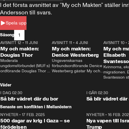
I det första avsnittet av ”My och Makten” ställe
Andersson till svars.
Spela upp
1
Säsong
AVSNITT 12
•
11 JUNI
26:27
AVSNITT 11
•
4 JUNI
23:40
AVSNITT 10
•
My och makten:
My och makten:
My och ma
Douglas Thor
Denice Westerberg
Elisabeth
Moderata 
Ungsvenskarnas 
Svantess
ungdomsförbundet (MUF:s) 
förbundsordförande Denice 
Kvinnorna, ek
ordförande Douglas Thor 
Westerberg gästar My och 
migrationen. E
gästar My och makten. I 
makten. I avsnittet 
Svantesson stäl
avsnittet diskuteras 
diskuteras migrationsfrågan 
när finansmini
Väder
tonårsutvisningarna och hur 
och hur SD ska locka 
Moderaterna ska locka 
kvinnliga väljare. 
I DAG 02:30
1:06
I GÅR 02:30
väljare till valet i höst. 
Så blir vädret där du bor
Så blir vädret där
Senaste om konflikten i Mellanöstern
NYHETER
•
17 FEB. 2025
0:45
NYHETER
•
16 FEB. 20
500 dagar av krig i Gaza – se
Nya vapen till Isr
förödelsen
Trump