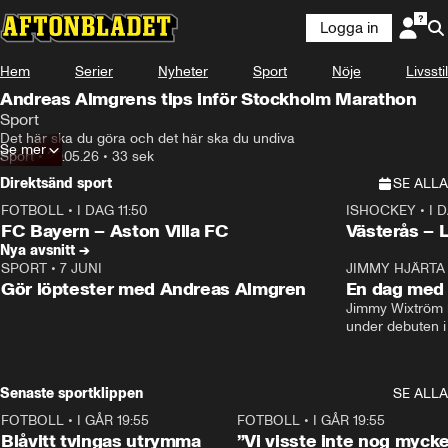
Logga in
Hem
Serier
Nyheter
Sport
Nöje
Livsstil
Andreas Almgrens tips inför Stockholm Marathon
Sport
Det här ska du göra och det här ska du undiva
Se mer
Sport
•
29.05.26
•
33 sek
Direktsänd sport
SE ALLA
FOTBOLL
•
I DAG 11:50
ISHOCKEY
•
I 
Plus
Plus
FC Bayern – Aston Villa FC
Västerås – 
Nya avsnitt →
SPORT
•
7 JUNI
16:36
JIMMY HJÄRTA
Gör löptester med Andreas Almgren
En dag med 
Jimmy Wixtröm 
under debuten i
Senaste sportklippen
SE ALLA
FOTBOLL
•
I GÅR 19:55
0:29
FOTBOLL
•
I GÅR 19:55
Blåvitt tvingas utrymma
”Vi visste inte nog mycke