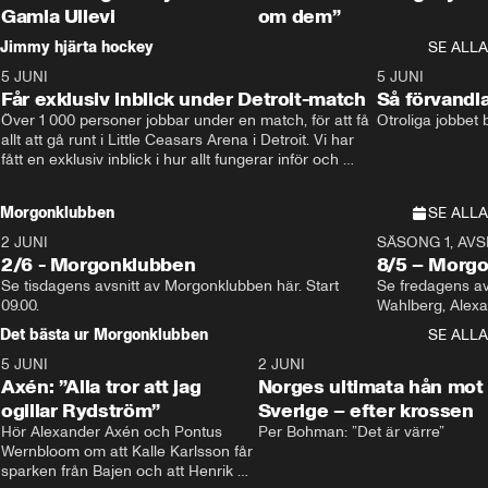
Gamla Ullevi
om dem”
Jimmy hjärta hockey
SE ALLA
5 JUNI
11:14
5 JUNI
Får exklusiv inblick under Detroit-match
Så förvandl
Över 1 000 personer jobbar under en match, för att få 
Otroliga jobbet
allt att gå runt i Little Ceasars Arena i Detroit. Vi har 
fått en exklusiv inblick i hur allt fungerar inför och 
under match i världens bästa hockeyliga
Morgonklubben
SE ALLA
2 JUNI
SÄSONG 1, AVSN
2/6 - Morgonklubben
8/5 – Morg
Se tisdagens avsnitt av Morgonklubben här. Start 
Se fredagens av
09.00. 
Det bästa ur Morgonklubben
SE ALLA
5 JUNI
0:44
2 JUNI
Axén: ”Alla tror att jag
Norges ultimata hån mot
ogillar Rydström”
Sverige – efter krossen
Hör Alexander Axén och Pontus 
Per Bohman: ”Det är värre”
Wernbloom om att Kalle Karlsson får 
sparken från Bajen och att Henrik 