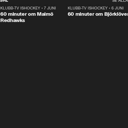
SHL
SE ALLA
KLUBB-TV ISHOCKEY
•
7 JUNI
1:02:53
KLUBB-TV ISHOCKEY
•
6 JUNI
1:0
Plus
60 minuter om Malmö
60 minuter om Björklöve
Redhawks