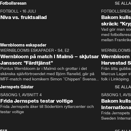
Rydström tar över
Fotbollsresan
SE ALLA
FOTBOLL
•
16 JULI
0:44
FOTBOLLSRES
Niva vs. fruktsallad
Bakom kulis
skräck: ”Kry
Vad gör man som
med fotbollsres
Wernblooms eskapader
WERNBLOOMS ESKAPADER
•
S4, E2
38:23
WERNBLOOMS 
Wernbloom på match i Malmö – skjutsar
Wernbloom 
Jansson: ”Färdtjänst”
Harvestad 
Pontus Wernbloom är i Malmö och grottar i det 
Från åtta gubbar 
skånska självförtroendet med Björn Ranelid, går på 
Marcus Lager sta
MFF-match med komikern Simon ”Chippen” Svensson 
folk i Linköping
och hjälper skadade stjärnbacken Pontus Jansson 
och Wernbloom kl
Jernspets Gästar
SE ALLA
hem. 
SÄSONG 1, AVSNITT 4
13:37
SÄSONG 1, AVS
Frida Jernspets testar voltige
Bakom kuli
Frida Jernspets åker till Södertörn ryttarcenter och 
Internation
testar voltige
Frida Jernspets 
Sweden Interna