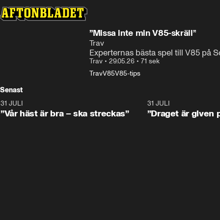
”Missa inte min V85-skräll”
Trav
Experternas bästa spel till V85 på So
Trav
•
29.05.26
•
71 sek
Trav
V85
V85-tips
Senast
31 JULI
4:52
31 JULI
”Vår häst är bra – ska streckas”
”Draget är given 