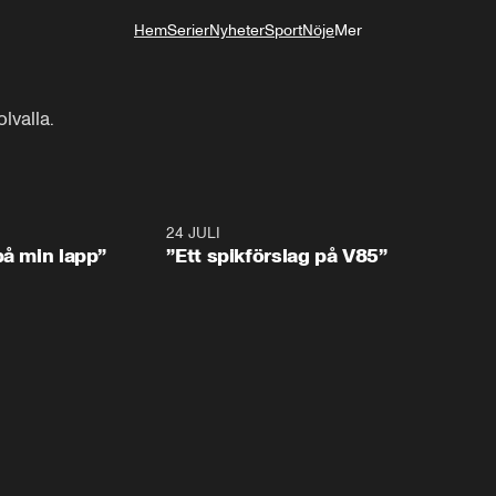
Hem
Serier
Nyheter
Sport
Nöje
Mer
Livsstil
lvalla.
0:59
24 JULI
5:5
på min lapp”
”Ett spikförslag på V85”