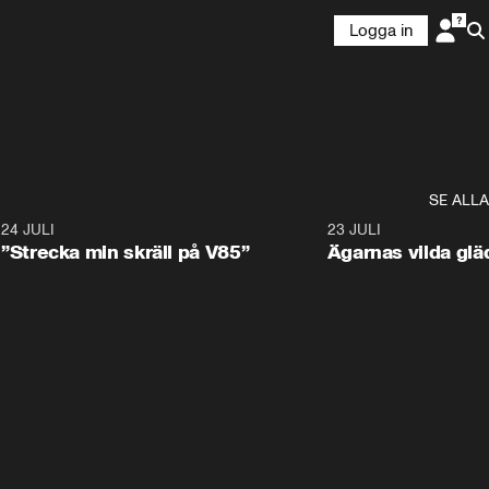
Logga in
SE ALLA
1
24 JULI
1:04
23 JULI
”Strecka min skräll på V85”
Ägarnas vilda gläd