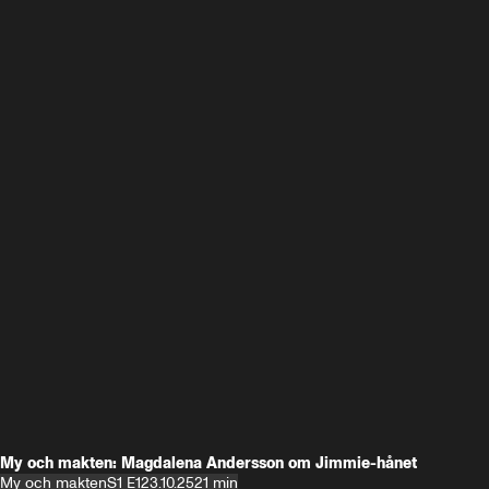
My och makten: Magdalena Andersson om Jimmie-hånet
My och makten
S1 E1
23.10.25
21 min