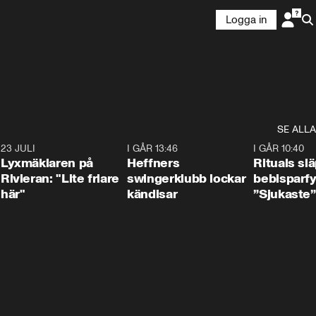
Logga in
SE ALLA
7
23 JULI
2:02
I GÅR 13:46
0:55
I GÅR 10:40
Lyxmäklaren på
Heffners
Rituals sl
Rivieran: "Lite friare
swingerklubb lockar
bebisparf
här"
kändisar
”Sjukaste”