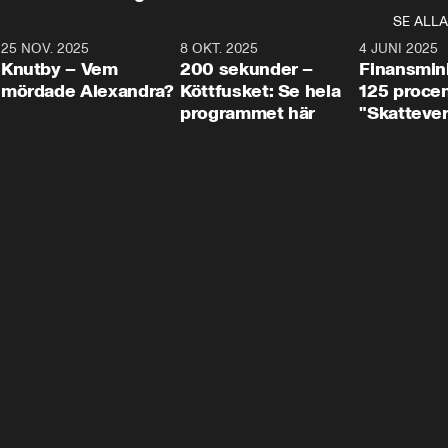
SE ALLA
3
25 NOV. 2025
31:05
8 OKT. 2025
4:29
4 JUNI 2025
Knutby – Vem
200 sekunder –
Finansmin
mördade Alexandra?
Köttfusket: Se hela
125 procent
programmet här
"Skattever
viktig uppg