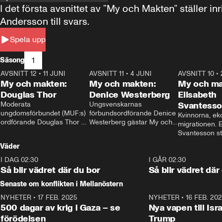
I det första avsnittet av ”My och Makten” ställe
Andersson till svars.
Spela upp
1
Säsong
AVSNITT 12
•
11 JUNI
26:27
AVSNITT 11
•
4 JUNI
23:40
AVSNITT 10
•
My och makten:
My och makten:
My och ma
Douglas Thor
Denice Westerberg
Elisabeth
Moderata 
Ungsvenskarnas 
Svantess
ungdomsförbundet (MUF:s) 
förbundsordförande Denice 
Kvinnorna, ek
ordförande Douglas Thor 
Westerberg gästar My och 
migrationen. E
gästar My och makten. I 
makten. I avsnittet 
Svantesson stäl
avsnittet diskuteras 
diskuteras migrationsfrågan 
när finansmini
Väder
tonårsutvisningarna och hur 
och hur SD ska locka 
Moderaterna ska locka 
kvinnliga väljare. 
I DAG 02:30
1:06
I GÅR 02:30
väljare till valet i höst. 
Så blir vädret där du bor
Så blir vädret där
Senaste om konflikten i Mellanöstern
NYHETER
•
17 FEB. 2025
0:45
NYHETER
•
16 FEB. 20
500 dagar av krig i Gaza – se
Nya vapen till Isr
förödelsen
Trump