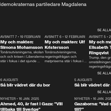
aldemokraternas partiledare Magdalena 
SE ALLA
7
AVSNITT 7
•
19 FEBRUARI
24:30
AVSNITT 6
•
12 FEBRUARI
27:30
AVSNITT 5
•
My och makten:
My och makten: Ulf
My och ma
Simona Mohamsson
Kristersson
Elisabeth
 
Tonårsutvisningarna, skolan 
Tonårsutvisningarna, 
Ringqvist
och och krisen i Liberalerna 
regeringsfrågan och 
Trump, den gr
står i fokus i det sjunde 
matpriserna står i fokus i 
omställningen
avsnittet av ”My och 
det sjätte avsnittet av ”My 
regeringsfråga
makten”. Se när 
och makten”. Se när 
centrum i det 
SE ALLA
Aftonbladets inrikespolitiska 
Aftonbladets inrikespolitiska 
avsnittet av ”
kommentator My 
kommentator My 
6
6 AUGUSTI
1:06
5 AUGUSTI
Makten”. Se nä
Rohwedder ställer 
Rohwedder ställer 
Så blir vädret där du bor
Så blir vädret där
Aftonbladets in
utbildnings- och 
statsminister Ulf Kristersson 
kommentator 
SE ALLA
integrationsminister Simona 
till svars.
Rohwedder stäl
Mohamsson till svars.
Centerpartiets
2
NYHETER
•
16 JAN. 2025
1:01
NYHETER
•
16 JAN. 20
Thand Ring till
Ahmed, 40, är fast i Gaza: ”Vill
Gazaborna: ”Vad s
tillbaka till Sverige”
till?”