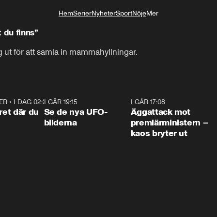
Hem
Serier
Nyheter
Sport
Nöje
Mer
Livsstil
 du finns”
g ut för att samla in mammahyllningar. 
ER
•
I DAG 02:30
1:06
I GÅR 19:15
0:36
I GÅR 17:08
0:3
ret där du
Se de nya UFO-
Äggattack mot
bilderna
premiärministern –
kaos bryter ut