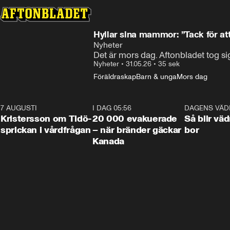
Hyllar sina mammor: ”Tack för att
Nyheter
Det är mors dag. Aftonbladet tog si
Nyheter
•
31.05.26
•
35 sek
Föräldraskap
Barn & unga
Mors dag
7 AUGUSTI
0:42
I DAG 05:56
0:38
DAGENS VÄD
Kristersson om Tidö-
20 000 evakuerade
Så blir väd
sprickan i vårdfrågan
– när bränder gäckar
bor
Kanada