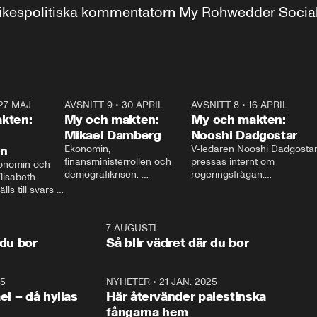
r inrikespolitiska kommentatorn My Rohwedder Soci
27 MAJ
3:51
AVSNITT 9
•
30 APRIL
24:00
AVSNITT 8
•
16 APRIL
25:1
kten:
My och makten:
My och makten:
Mikael Damberg
Nooshi Dadgostar
on
Ekonomin, 
V-ledaren Nooshi Dadgostar
finansministerrollen och 
pressas internt om 
onomin och 
demografikrisen. 
regeringsfrågan.

lisabeth 
Oppositionen ställs till svars 
I Aftonbladets 
ls till svars 
när Socialdemokraternas 
partiledarutfrågning ”My 
stern gästar 
Mikael Damberg gästar My 
och Makten” sätter hon ner 
My och Makten. 
och Makten. 
foten mot kritikerna:

1:06
7 AUGUSTI
1:0
– Vi ställer upp i val. Ska vi 
 du bor
Så blir vädret där du bor
vara med så sitter vi förstås 
25
1:22
NYHETER
•
21 JAN. 2025
0:5
ael – då hyllas
Här återvänder palestinska
fångarna hem