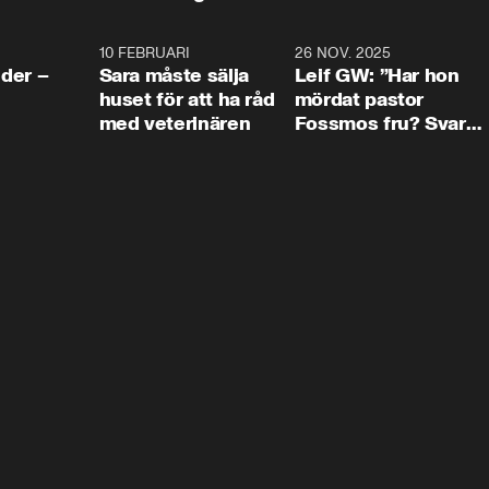
4:24
10 FEBRUARI
4:13
26 NOV. 2025
8:1
der –
Sara måste sälja
Leif GW: ”Har hon
huset för att ha råd
mördat pastor
med veterinären
Fossmos fru? Svar
nej.”