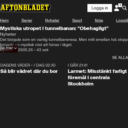
Logga in
Hem
Serier
Nyheter
Sport
Nöje
Livsstil
Mystiska utropet i tunnelbanan: ”Obehagligt”
Nyheter
Det började som en vanlig tunnelbaneresa. Men mitt emellan två stopp 
började en mystisk röst att höras i tåget. 
Se mer
Nyheter
•
29.05.26
•
43 sek
SE ALLA
DAGENS VÄDER
•
I DAG 02:30
1:06
I GÅR 21:41
Så blir vädret där du bor
Larmet: Misstänkt farligt
föremål i centrala
Stockholm