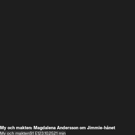
My och makten: Magdalena Andersson om Jimmie-hånet
My och makten
S1 E1
23.10.25
21 min