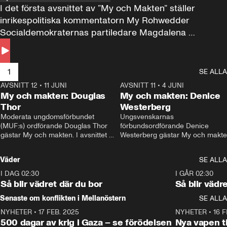
I det första avsnittet av ”My och Makten” ställer 
inrikespolitiska kommentatorn My Rohwedder 
Socialdemokraternas partiledare Magdalena 
Andersson till svars.
1
SE ALLA
AVSNITT 12
•
11 JUNI
26:27
AVSNITT 11
•
4 JUNI
2
My och makten: Douglas
My och makten: Denice
Thor
Westerberg
Moderata ungdomsförbundet 
Ungsvenskarnas 
(MUF:s) ordförande Douglas Thor 
förbundsordförande Denice 
gästar My och makten. I avsnittet 
Westerberg gästar My och makten.
diskuteras tonårsutvisningarna och 
avsnittet diskuteras migrationsfrå
hur Moderaterna ska locka väljare till 
och hur SD ska locka kvinnliga 
Väder
SE ALLA
valet i höst. 
väljare. 
I DAG 02:30
1:06
I GÅR 02:30
Så blir vädret där du bor
Så blir vädr
Senaste om konflikten i Mellanöstern
SE ALLA
NYHETER
•
17 FEB. 2025
0:45
NYHETER
•
16 F
500 dagar av krig i Gaza – se förödelsen
Nya vapen ti