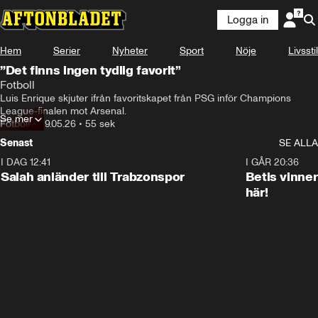
Logga in
Hem
Serier
Nyheter
Sport
Nöje
Livsstil
”Det finns ingen tydlig favorit”
Fotboll
Luis Enrique skjuter ifrån favoritskapet från PSG inför Champions 
League-finalen mot Arsenal.
Se mer
Fotboll
•
29.05.26
•
55 sek
Senast
SE ALLA
I DAG 12:41
0:42
I GÅR 20:36
Salah anländer till Trabzonspor
Betis vinne
här!