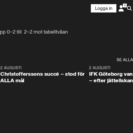
Logga in
p 0–2 till  2–2 mot tabelltvåan 
SE ALLA
8
2 AUGUSTI
2:55
2 AUGUSTI
Christofferssons succé – stod för
IFK Göteborg van
ALLA mål
– efter jätteilskan