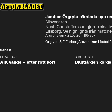
Jumbon Örgryte hämtade upp und
Allsvenskan
Noah Christoffersson gjorde sina två
Elfsborg. Se highlights från matche
Allsvenskan
•
29.05.26
•
165 sek
Örgryte IS
IF Elfsborg
Allsvenskan i fotboll
F
Senast
I DAG 14:52
2:31
3 AUGUSTI
AIK vände – efter rött kort
Djurgården körde