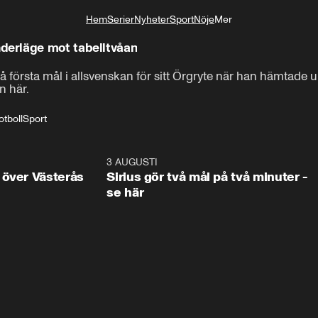
Hem
Serier
Nyheter
Sport
Nöje
Mer
Livsstil
erläge mot tabelltvåan
 första mål i allsvenskan för sitt Örgryte när han hämtade up
n här.
otboll
Sport
3:00
3 AUGUSTI
1:0
 över Västerås
Sirius gör två mål på två minuter -
se här