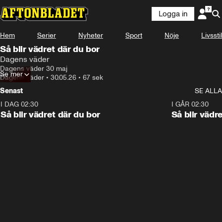
Logga in
Hem
Serier
Nyheter
Sport
Nöje
Livsstil
Så blir vädret där du bor
Dagens väder
Dagens väder 30 maj
Se mer
Dagens väder
•
30.05.26
•
67 sek
Senast
SE ALLA
I DAG 02:30
1:06
I GÅR 02:30
Så blir vädret där du bor
Så blir vädr