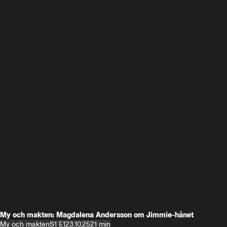
My och makten: Magdalena Andersson om Jimmie-hånet
My och makten
S1 E1
23.10.25
21 min