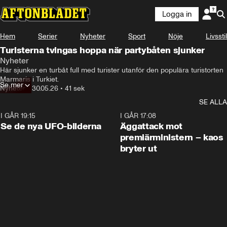
Logga in
Hem
Serier
Nyheter
Sport
Nöje
Livsstil
Turisterna tvingas hoppa när partybåten sjunker
Nyheter
Här sjunker en turbåt full med turister utanför den populära turistorten 
Marmaris i Turkiet. 
Se mer
Nyheter
•
30.05.26
•
41 sek
SE ALLA
I GÅR 19:15
0:36
I GÅR 17:08
Se de nya UFO-bilderna
Äggattack mot
premiärministern – kaos
bryter ut