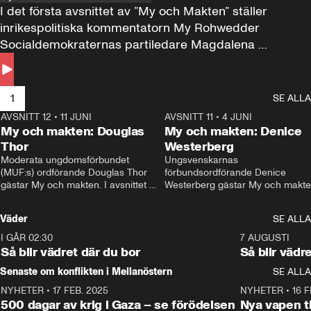
I det första avsnittet av ”My och Makten” ställer 
inrikespolitiska kommentatorn My Rohwedder 
Socialdemokraternas partiledare Magdalena 
Andersson till svars.
1
SE ALLA
AVSNITT 12
•
11 JUNI
26:27
AVSNITT 11
•
4 JUNI
2
My och makten: Douglas
My och makten: Denice
Thor
Westerberg
Moderata ungdomsförbundet 
Ungsvenskarnas 
(MUF:s) ordförande Douglas Thor 
förbundsordförande Denice 
gästar My och makten. I avsnittet 
Westerberg gästar My och makten.
diskuteras tonårsutvisningarna och 
avsnittet diskuteras migrationsfrå
hur Moderaterna ska locka väljare till 
och hur SD ska locka kvinnliga 
Väder
SE ALLA
valet i höst. 
väljare. 
I GÅR 02:30
1:06
7 AUGUSTI
Så blir vädret där du bor
Så blir vädr
Senaste om konflikten i Mellanöstern
SE ALLA
NYHETER
•
17 FEB. 2025
0:45
NYHETER
•
16 F
500 dagar av krig i Gaza – se förödelsen
Nya vapen ti