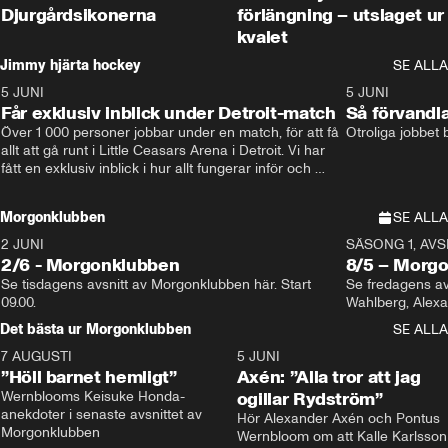
Djurgårdsikonerna
förlängning – utslaget ur
kvalet
Jimmy hjärta hockey
SE ALLA
5 JUNI
11:14
5 JUNI
Får exklusiv inblick under Detroit-match
Så förvandl
Över 1 000 personer jobbar under en match, för att få 
Otroliga jobbet
allt att gå runt i Little Ceasars Arena i Detroit. Vi har 
fått en exklusiv inblick i hur allt fungerar inför och 
under match i världens bästa hockeyliga
Morgonklubben
SE ALLA
2 JUNI
SÄSONG 1, AVSN
2/6 - Morgonklubben
8/5 – Morg
Se tisdagens avsnitt av Morgonklubben här. Start 
Se fredagens av
09.00. 
Det bästa ur Morgonklubben
SE ALLA
7 AUGUSTI
1:14
5 JUNI
”Höll barnet hemligt”
Axén: ”Alla tror att jag
Wernblooms Keisuke Honda-
ogillar Rydström”
anekdoter i senaste avsnittet av 
Hör Alexander Axén och Pontus 
Morgonklubben
Wernbloom om att Kalle Karlsson 