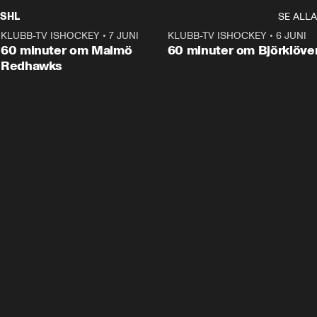
SHL
SE ALLA
KLUBB-TV ISHOCKEY
•
7 JUNI
1:02:53
KLUBB-TV ISHOCKEY
•
6 JUNI
1:0
Plus
60 minuter om Malmö
60 minuter om Björklöve
Redhawks