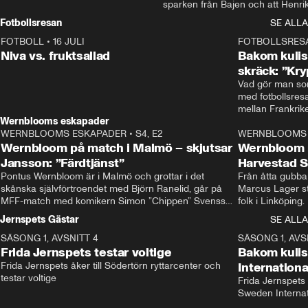
sparken från Bajen och att Henrik
Rydström tar över
Fotbollsresan
SE ALLA
FOTBOLL
•
16 JULI
0:44
FOTBOLLSRES
Niva vs. fruktsallad
Bakom kulis
skräck: ”Kry
Vad gör man som
med fotbollsres
Wernblooms eskapader
WERNBLOOMS ESKAPADER
•
S4, E2
38:23
WERNBLOOMS 
Wernbloom på match i Malmö – skjutsar
Wernbloom 
Jansson: ”Färdtjänst”
Harvestad 
Pontus Wernbloom är i Malmö och grottar i det 
Från åtta gubbar 
skånska självförtroendet med Björn Ranelid, går på 
Marcus Lager sta
MFF-match med komikern Simon ”Chippen” Svensson 
folk i Linköping
och hjälper skadade stjärnbacken Pontus Jansson 
och Wernbloom kl
Jernspets Gästar
SE ALLA
hem. 
SÄSONG 1, AVSNITT 4
13:37
SÄSONG 1, AVS
Frida Jernspets testar voltige
Bakom kuli
Frida Jernspets åker till Södertörn ryttarcenter och 
Internation
testar voltige
Frida Jernspets 
Sweden Interna