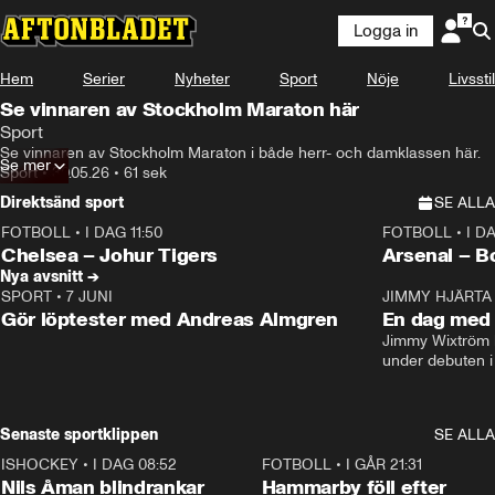
Logga in
Hem
Serier
Nyheter
Sport
Nöje
Livsstil
Se vinnaren av Stockholm Maraton här
Sport
Se vinnaren av Stockholm Maraton i både herr- och damklassen här.
Se mer
Sport
•
30.05.26
•
61 sek
Direktsänd sport
SE ALLA
FOTBOLL
•
I DAG 11:50
FOTBOLL
•
I D
Plus
Plus
Chelsea – Johur Tigers
Arsenal – B
Nya avsnitt →
SPORT
•
7 JUNI
16:36
JIMMY HJÄRTA
Gör löptester med Andreas Almgren
En dag med 
Jimmy Wixtröm 
under debuten i
Senaste sportklippen
SE ALLA
ISHOCKEY
•
I DAG 08:52
1:08
FOTBOLL
•
I GÅR 21:31
Nils Åman blindrankar
Hammarby föll efter