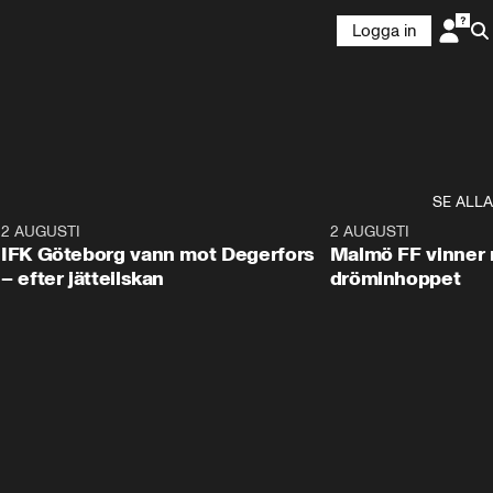
Logga in
SE ALLA
5
2 AUGUSTI
2:32
2 AUGUSTI
IFK Göteborg vann mot Degerfors
Malmö FF vinner 
– efter jätteilskan
dröminhoppet