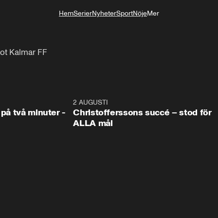
Hem
Serier
Nyheter
Sport
Nöje
Mer
Livsstil
ot Kalmar FF
1:08
2 AUGUSTI
2:5
 på två minuter -
Christofferssons succé – stod för
ALLA mål