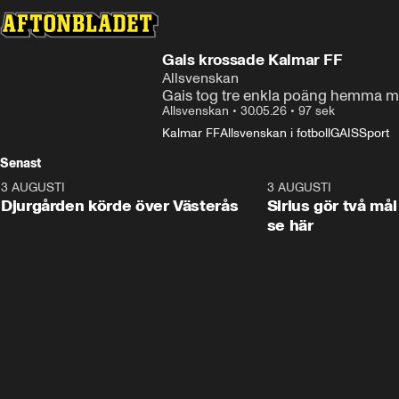
Gais krossade Kalmar FF
Allsvenskan
Gais tog tre enkla poäng hemma m
Allsvenskan
•
30.05.26
•
97 sek
Kalmar FF
Allsvenskan i fotboll
GAIS
Sport
Senast
3 AUGUSTI
3:00
3 AUGUSTI
Djurgården körde över Västerås
Sirius gör två mål
se här