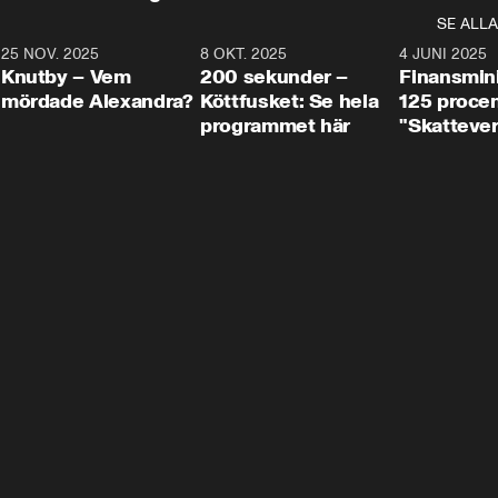
SE ALLA
3
25 NOV. 2025
31:05
8 OKT. 2025
4:29
4 JUNI 2025
Knutby – Vem
200 sekunder –
Finansmin
mördade Alexandra?
Köttfusket: Se hela
125 procent
programmet här
"Skattever
viktig uppg