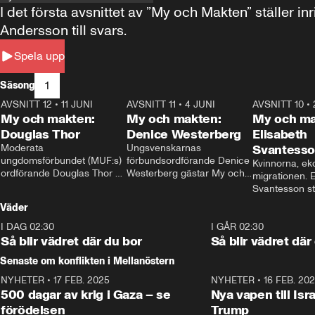
I det första avsnittet av ”My och Makten” ställe
Andersson till svars.
Spela upp
1
Säsong
AVSNITT 12
•
11 JUNI
26:27
AVSNITT 11
•
4 JUNI
23:40
AVSNITT 10
•
My och makten:
My och makten:
My och ma
Douglas Thor
Denice Westerberg
Elisabeth
Moderata 
Ungsvenskarnas 
Svantess
ungdomsförbundet (MUF:s) 
förbundsordförande Denice 
Kvinnorna, ek
ordförande Douglas Thor 
Westerberg gästar My och 
migrationen. E
gästar My och makten. I 
makten. I avsnittet 
Svantesson stäl
avsnittet diskuteras 
diskuteras migrationsfrågan 
när finansmini
Väder
tonårsutvisningarna och hur 
och hur SD ska locka 
Moderaterna ska locka 
kvinnliga väljare. 
I DAG 02:30
1:06
I GÅR 02:30
väljare till valet i höst. 
Så blir vädret där du bor
Så blir vädret där
Senaste om konflikten i Mellanöstern
NYHETER
•
17 FEB. 2025
0:45
NYHETER
•
16 FEB. 20
500 dagar av krig i Gaza – se
Nya vapen till Isr
förödelsen
Trump