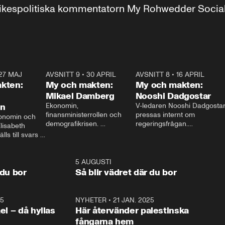
r inrikespolitiska kommentatorn My Rohwedder Soci
27 MAJ
3:51
AVSNITT 9
•
30 APRIL
24:00
AVSNITT 8
•
16 APRIL
25:1
kten:
My och makten:
My och makten:
Mikael Damberg
Nooshi Dadgostar
on
Ekonomin, 
V-ledaren Nooshi Dadgostar
finansministerrollen och 
pressas internt om 
onomin och 
demografikrisen. 
regeringsfrågan.

lisabeth 
Oppositionen ställs till svars 
I Aftonbladets 
ls till svars 
när Socialdemokraternas 
partiledarutfrågning ”My 
stern gästar 
Mikael Damberg gästar My 
och Makten” sätter hon ner 
My och Makten. 
och Makten. 
foten mot kritikerna:

1:06
5 AUGUSTI
1:0
– Vi ställer upp i val. Ska vi 
 du bor
Så blir vädret där du bor
vara med så sitter vi förstås 
25
1:22
NYHETER
•
21 JAN. 2025
0:5
ael – då hyllas
Här återvänder palestinska
fångarna hem