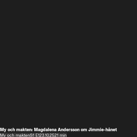
My och makten: Magdalena Andersson om Jimmie-hånet
My och makten
S1 E1
23.10.25
21 min