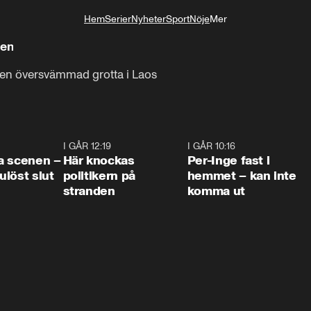
Hem
Serier
Nyheter
Sport
Nöje
Mer
Livsstil
gen
 en översvämmad grotta i Laos
0:42
I GÅR 12:19
0:45
I GÅR 10:16
1:2
a scenen –
Här knockas
Per-Inge fast i
löst slut
politikern på
hemmet – kan inte
stranden
komma ut