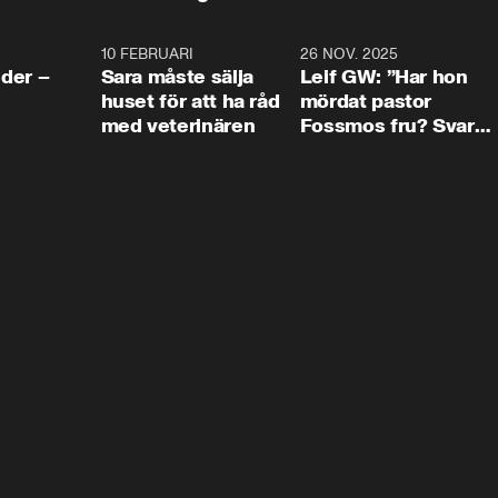
4:24
10 FEBRUARI
4:13
26 NOV. 2025
8:1
der –
Sara måste sälja
Leif GW: ”Har hon
huset för att ha råd
mördat pastor
med veterinären
Fossmos fru? Svar
nej.”