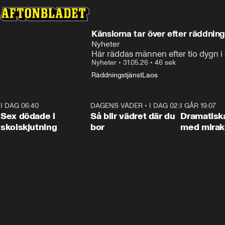
Känslorna tar över efter räddnin
Nyheter
Här räddas männen efter tio dygn i
Nyheter
•
31.05.26
•
46 sek
Räddningstjänst
Laos
I DAG 06:40
0:47
DAGENS VÄDER
•
I DAG 02:30
1:06
I GÅR 19:07
Sex dödade i
Så blir vädret där du
Dramatisk
skolskjutning
bor
med miraku