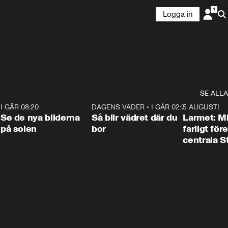
Logga in
SE ALLA
6
I GÅR 08:20
0:31
DAGENS VÄDER
•
I GÅR 02:30
1:06
5 AUGUSTI
Se de nya bilderna
Så blir vädret där du
Larmet: M
på solen
bor
farligt för
centrala 