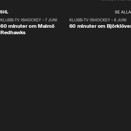
SHL
SE ALLA
KLUBB-TV ISHOCKEY
•
7 JUNI
1:02:53
KLUBB-TV ISHOCKEY
•
6 JUNI
1:0
Plus
60 minuter om Malmö
60 minuter om Björklöve
Redhawks