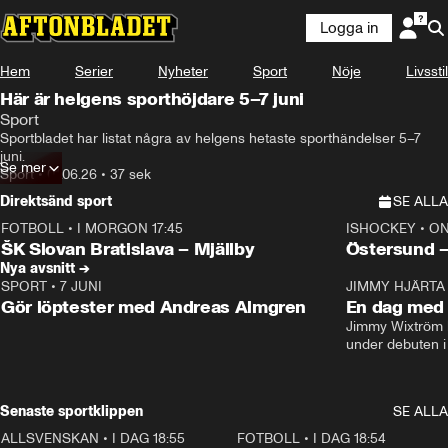
Logga in
Hem
Serier
Nyheter
Sport
Nöje
Livsstil
Här är helgens sporthöjdare 5–7 juni
Sport
Sportbladet har listat några av helgens hetaste sporthändelser 5–7 
juni.
Se mer
Sport
•
01.06.26
•
37 sek
Direktsänd sport
SE ALLA
FOTBOLL
•
I MORGON 17:45
ISHOCKEY
•
ON
Plus
Plus
ŠK Slovan Bratislava – Mjällby
Östersund 
Nya avsnitt →
SPORT
•
7 JUNI
16:36
JIMMY HJÄRTA
Gör löptester med Andreas Almgren
En dag med 
Jimmy Wixtröm 
under debuten i
Senaste sportklippen
SE ALLA
ALLSVENSKAN
•
I DAG 18:55
2:35
FOTBOLL
•
I DAG 18:54