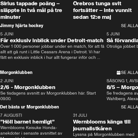
Sirius tappade poäng –
Örebros tunga svit
släppte in två mål på tre
fortsätter – inte vunnit
minuter
sedan 12:e maj
Jimmy hjärta hockey
SE ALLA
5 JUNI
11:14
5 JUNI
Får exklusiv inblick under Detroit-match
Så förvandl
Över 1 000 personer jobbar under en match, för att få 
Otroliga jobbet
allt att gå runt i Little Ceasars Arena i Detroit. Vi har 
fått en exklusiv inblick i hur allt fungerar inför och 
under match i världens bästa hockeyliga
Morgonklubben
SE ALLA
2 JUNI
SÄSONG 1, AVSN
2/6 - Morgonklubben
8/5 – Morg
Se tisdagens avsnitt av Morgonklubben här. Start 
Se fredagens av
09.00. 
Det bästa ur Morgonklubben
SE ALLA
7 AUGUSTI
1:14
31 JULI
”Höll barnet hemligt”
Wernblooms känga till
Wernblooms Keisuke Honda-
journalistkåren
anekdoter i senaste avsnittet av 
Lyssna på Morgonklubben med 