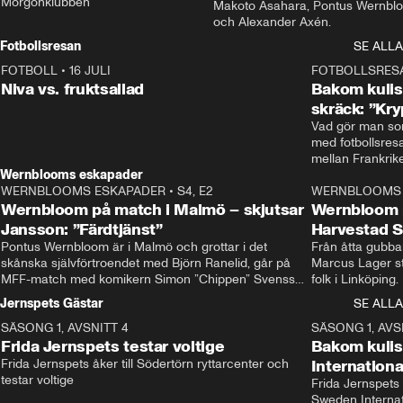
Morgonklubben
Makoto Asahara, Pontus Wernblo
och Alexander Axén.
Fotbollsresan
SE ALLA
FOTBOLL
•
16 JULI
0:44
FOTBOLLSRES
Niva vs. fruktsallad
Bakom kulis
skräck: ”Kry
Vad gör man som
med fotbollsres
Wernblooms eskapader
WERNBLOOMS ESKAPADER
•
S4, E2
38:23
WERNBLOOMS 
Wernbloom på match i Malmö – skjutsar
Wernbloom 
Jansson: ”Färdtjänst”
Harvestad 
Pontus Wernbloom är i Malmö och grottar i det 
Från åtta gubbar 
skånska självförtroendet med Björn Ranelid, går på 
Marcus Lager sta
MFF-match med komikern Simon ”Chippen” Svensson 
folk i Linköping
och hjälper skadade stjärnbacken Pontus Jansson 
och Wernbloom kl
Jernspets Gästar
SE ALLA
hem. 
SÄSONG 1, AVSNITT 4
13:37
SÄSONG 1, AVS
Frida Jernspets testar voltige
Bakom kuli
Frida Jernspets åker till Södertörn ryttarcenter och 
Internation
testar voltige
Frida Jernspets 
Sweden Interna