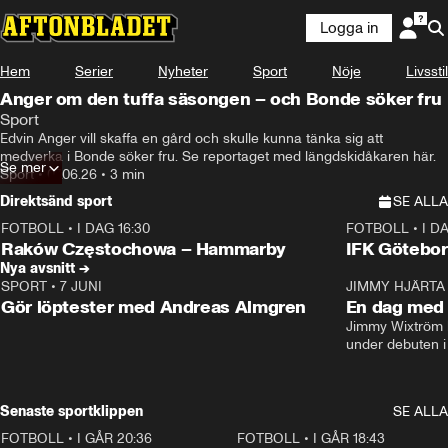
Logga in
Hem
Serier
Nyheter
Sport
Nöje
Livsstil
Anger om den tuffa säsongen – och Bonde söker fru
Sport
Edvin Anger vill skaffa en gård och skulle kunna tänka sig att 
medverka i Bonde söker fru. Se reportaget med längdskidåkaren här.
Se mer
Sport
•
07.06.26
•
3 min
Direktsänd sport
SE ALLA
FOTBOLL
•
I DAG 16:30
FOTBOLL
•
I D
Plus
Plus
Raków Częstochowa – Hammarby
IFK Götebor
Nya avsnitt →
SPORT
•
7 JUNI
16:36
JIMMY HJÄRTA
Gör löptester med Andreas Almgren
En dag med 
Jimmy Wixtröm 
under debuten i
Senaste sportklippen
SE ALLA
FOTBOLL
•
I GÅR 20:36
1:30
FOTBOLL
•
I GÅR 18:43