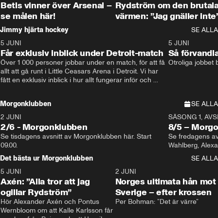
Betis vinner över Arsenal –
Rydström om den brutal
se målen här!
värmen: ”Jag gnäller inte
Jimmy hjärta hockey
SE ALLA
5 JUNI
11:14
5 JUNI
Får exklusiv inblick under Detroit-match
Så förvandl
Över 1 000 personer jobbar under en match, för att få 
Otroliga jobbet
allt att gå runt i Little Ceasars Arena i Detroit. Vi har 
fått en exklusiv inblick i hur allt fungerar inför och 
under match i världens bästa hockeyliga
Morgonklubben
SE ALLA
2 JUNI
SÄSONG 1, AVSN
2/6 - Morgonklubben
8/5 – Morg
Se tisdagens avsnitt av Morgonklubben här. Start 
Se fredagens av
09.00. 
Det bästa ur Morgonklubben
SE ALLA
5 JUNI
0:44
2 JUNI
Axén: ”Alla tror att jag
Norges ultimata hån mot
ogillar Rydström”
Sverige – efter krossen
Hör Alexander Axén och Pontus 
Per Bohman: ”Det är värre”
Wernbloom om att Kalle Karlsson får 