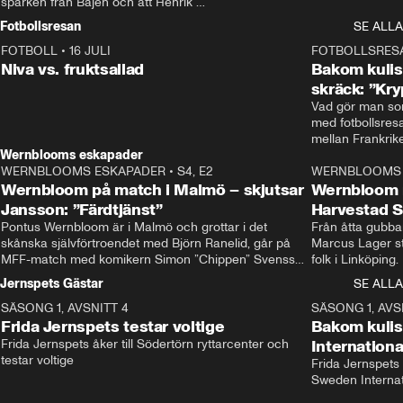
sparken från Bajen och att Henrik 
Rydström tar över
Fotbollsresan
SE ALLA
FOTBOLL
•
16 JULI
0:44
FOTBOLLSRES
Niva vs. fruktsallad
Bakom kulis
skräck: ”Kry
Vad gör man som
med fotbollsres
Wernblooms eskapader
WERNBLOOMS ESKAPADER
•
S4, E2
38:23
WERNBLOOMS 
Wernbloom på match i Malmö – skjutsar
Wernbloom 
Jansson: ”Färdtjänst”
Harvestad 
Pontus Wernbloom är i Malmö och grottar i det 
Från åtta gubbar 
skånska självförtroendet med Björn Ranelid, går på 
Marcus Lager sta
MFF-match med komikern Simon ”Chippen” Svensson 
folk i Linköping
och hjälper skadade stjärnbacken Pontus Jansson 
och Wernbloom kl
Jernspets Gästar
SE ALLA
hem. 
SÄSONG 1, AVSNITT 4
13:37
SÄSONG 1, AVS
Frida Jernspets testar voltige
Bakom kuli
Frida Jernspets åker till Södertörn ryttarcenter och 
Internation
testar voltige
Frida Jernspets 
Sweden Interna