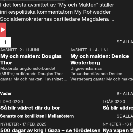
I det första avsnittet av ”My och Makten” ställer 
inrikespolitiska kommentatorn My Rohwedder 
Socialdemokraternas partiledare Magdalena 
Andersson till svars.
1
SE ALLA
AVSNITT 12
•
11 JUNI
26:27
AVSNITT 11
•
4 JUNI
2
My och makten: Douglas
My och makten: Denice
Thor
Westerberg
Moderata ungdomsförbundet 
Ungsvenskarnas 
(MUF:s) ordförande Douglas Thor 
förbundsordförande Denice 
gästar My och makten. I avsnittet 
Westerberg gästar My och makten.
diskuteras tonårsutvisningarna och 
avsnittet diskuteras migrationsfrå
hur Moderaterna ska locka väljare till 
och hur SD ska locka kvinnliga 
Väder
SE ALLA
valet i höst. 
väljare. 
I DAG 02:30
1:06
I GÅR 02:30
Så blir vädret där du bor
Så blir vädr
Senaste om konflikten i Mellanöstern
SE ALLA
NYHETER
•
17 FEB. 2025
0:45
NYHETER
•
16 F
500 dagar av krig i Gaza – se förödelsen
Nya vapen ti