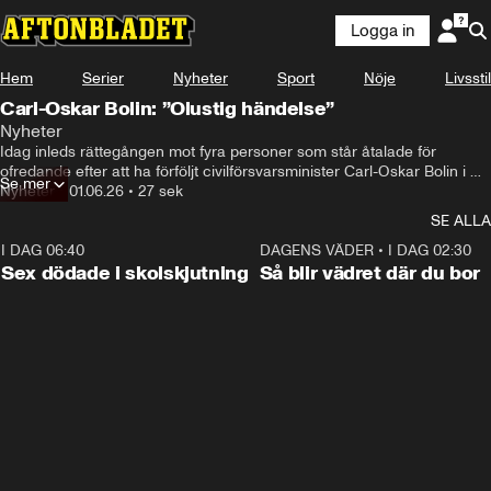
Logga in
Hem
Serier
Nyheter
Sport
Nöje
Livsstil
Carl-Oskar Bolin: ”Olustig händelse”
Nyheter
Idag inleds rättegången mot fyra personer som står åtalade för 
ofredande efter att ha förföljt civilförsvarsminister Carl-Oskar Bolin i 
Se mer
höstas.
Nyheter
•
01.06.26
•
27 sek
SE ALLA
I DAG 06:40
0:47
DAGENS VÄDER
•
I DAG 02:30
Sex dödade i skolskjutning
Så blir vädret där du bor