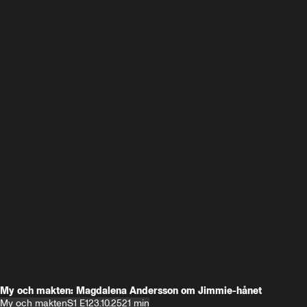
My och makten: Magdalena Andersson om Jimmie-hånet
My och makten
S1 E1
23.10.25
21 min