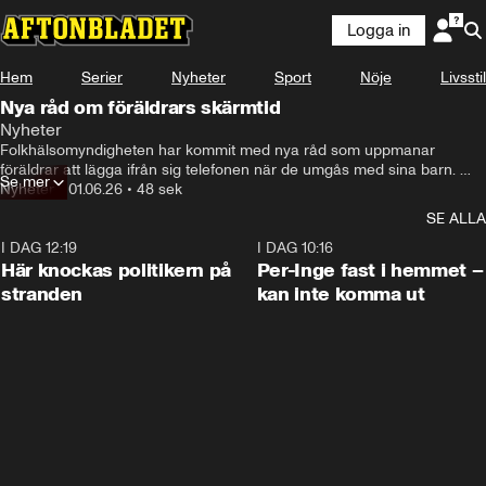
Logga in
Hem
Serier
Nyheter
Sport
Nöje
Livsstil
Nya råd om föräldrars skärmtid
Nyheter
Folkhälsomyndigheten har kommit med nya råd som uppmanar 
föräldrar att lägga ifrån sig telefonen när de umgås med sina barn. 
Se mer
Men hur ser skärmtiden ut bland föräldrar och barn på stan?
Nyheter
•
01.06.26
•
48 sek
SE ALLA
I DAG 12:19
0:45
I DAG 10:16
Här knockas politikern på
Per-Inge fast i hemmet –
stranden
kan inte komma ut