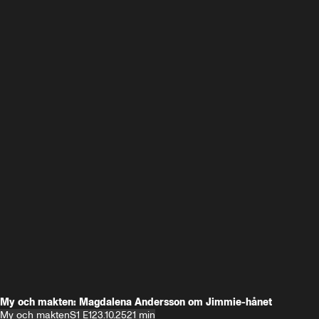
My och makten: Magdalena Andersson om Jimmie-hånet
My och makten
S1 E1
23.10.25
21 min