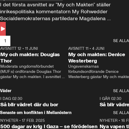
I det första avsnittet av ”My och Makten” ställer 
inrikespolitiska kommentatorn My Rohwedder 
Socialdemokraternas partiledare Magdalena 
Andersson till svars.
1
SE ALLA
AVSNITT 12
•
11 JUNI
26:27
AVSNITT 11
•
4 JUNI
2
My och makten: Douglas
My och makten: Denice
Thor
Westerberg
Moderata ungdomsförbundet 
Ungsvenskarnas 
(MUF:s) ordförande Douglas Thor 
förbundsordförande Denice 
gästar My och makten. I avsnittet 
Westerberg gästar My och makten.
diskuteras tonårsutvisningarna och 
avsnittet diskuteras migrationsfrå
hur Moderaterna ska locka väljare till 
och hur SD ska locka kvinnliga 
Väder
SE ALLA
valet i höst. 
väljare. 
I DAG 02:30
1:06
I GÅR 02:30
Så blir vädret där du bor
Så blir vädr
Senaste om konflikten i Mellanöstern
SE ALLA
NYHETER
•
17 FEB. 2025
0:45
NYHETER
•
16 F
500 dagar av krig i Gaza – se förödelsen
Nya vapen ti