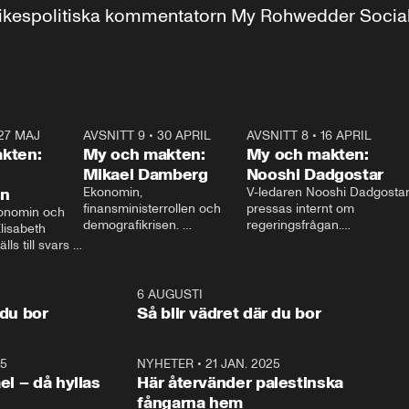
r inrikespolitiska kommentatorn My Rohwedder Soci
27 MAJ
3:51
AVSNITT 9
•
30 APRIL
24:00
AVSNITT 8
•
16 APRIL
25:1
kten:
My och makten:
My och makten:
Mikael Damberg
Nooshi Dadgostar
on
Ekonomin, 
V-ledaren Nooshi Dadgostar
finansministerrollen och 
pressas internt om 
onomin och 
demografikrisen. 
regeringsfrågan.

lisabeth 
Oppositionen ställs till svars 
I Aftonbladets 
ls till svars 
när Socialdemokraternas 
partiledarutfrågning ”My 
stern gästar 
Mikael Damberg gästar My 
och Makten” sätter hon ner 
My och Makten. 
och Makten. 
foten mot kritikerna:

1:06
6 AUGUSTI
1:0
– Vi ställer upp i val. Ska vi 
 du bor
Så blir vädret där du bor
vara med så sitter vi förstås 
25
1:22
NYHETER
•
21 JAN. 2025
0:5
ael – då hyllas
Här återvänder palestinska
fångarna hem