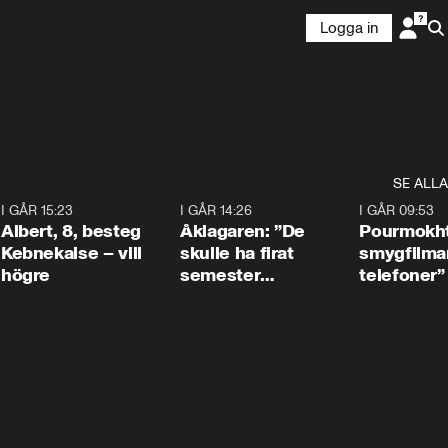
Logga in
SE ALLA
5
I GÅR 15:23
0:54
I GÅR 14:26
1:54
I GÅR 09:53
Albert, 8, besteg
Åklagaren: ”De
Pourmokht
Kebnekaise – vill
skulle ha firat
smygfilma
högre
semester
telefoner”
tillsammans”