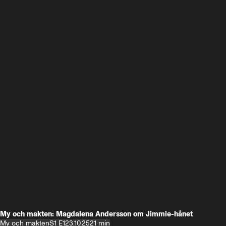
My och makten: Magdalena Andersson om Jimmie-hånet
My och makten
S1 E1
23.10.25
21 min