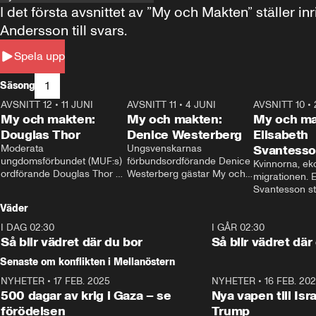
I det första avsnittet av ”My och Makten” ställe
Andersson till svars.
Spela upp
1
Säsong
AVSNITT 12
•
11 JUNI
26:27
AVSNITT 11
•
4 JUNI
23:40
AVSNITT 10
•
My och makten:
My och makten:
My och ma
Douglas Thor
Denice Westerberg
Elisabeth
Moderata 
Ungsvenskarnas 
Svantess
ungdomsförbundet (MUF:s) 
förbundsordförande Denice 
Kvinnorna, ek
ordförande Douglas Thor 
Westerberg gästar My och 
migrationen. E
gästar My och makten. I 
makten. I avsnittet 
Svantesson stäl
avsnittet diskuteras 
diskuteras migrationsfrågan 
när finansmini
Väder
tonårsutvisningarna och hur 
och hur SD ska locka 
Moderaterna ska locka 
kvinnliga väljare. 
I DAG 02:30
1:06
I GÅR 02:30
väljare till valet i höst. 
Så blir vädret där du bor
Så blir vädret där
Senaste om konflikten i Mellanöstern
NYHETER
•
17 FEB. 2025
0:45
NYHETER
•
16 FEB. 20
500 dagar av krig i Gaza – se
Nya vapen till Isr
förödelsen
Trump