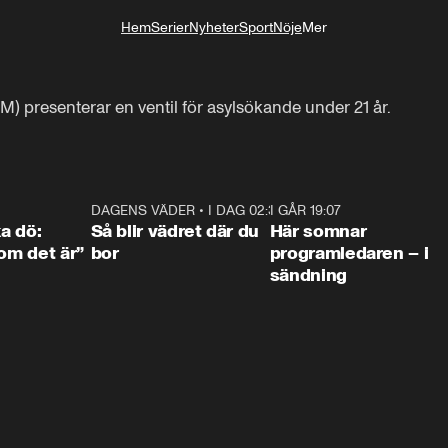
Hem
Serier
Nyheter
Sport
Nöje
Mer
Livsstil
M) presenterar en ventil för asylsökande under 21 år.
4:36
DAGENS VÄDER
•
I DAG 02:30
1:06
I GÅR 19:07
0:4
ka dö:
Så blir vädret där du
Här somnar
som det är”
bor
programledaren – i
sändning