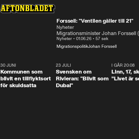
Forssell: "Ventilen gäller till 21"
Nyheter
Migrationsminister Johan Forssell (
Nyheter
•
01.06.26
•
57 sek
Migrationspolitik
Johan Forssell
30 JUNI
1:24
23 JULI
1:42
I GÅR 20:08
Kommunen som
Svensken om
Linn, 17, s
blivit en tillflyktsort
Rivieran: "Blivit som
”Livet är 
för skuldsatta
Dubai"