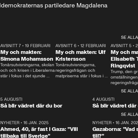
aldemokraternas partiledare Magdalena 
SE ALLA
7
AVSNITT 7
•
19 FEBRUARI
24:30
AVSNITT 6
•
12 FEBRUARI
27:30
AVSNITT 5
•
My och makten:
My och makten: Ulf
My och ma
Simona Mohamsson
Kristersson
Elisabeth
 
Tonårsutvisningarna, skolan 
Tonårsutvisningarna, 
Ringqvist
och och krisen i Liberalerna 
regeringsfrågan och 
Trump, den gr
står i fokus i det sjunde 
matpriserna står i fokus i 
omställningen
avsnittet av ”My och 
det sjätte avsnittet av ”My 
regeringsfråga
makten”. Se när 
och makten”. Se när 
centrum i det 
SE ALLA
Aftonbladets inrikespolitiska 
Aftonbladets inrikespolitiska 
avsnittet av ”
kommentator My 
kommentator My 
6
5 AUGUSTI
1:06
4 AUGUSTI
Makten”. Se nä
Rohwedder ställer 
Rohwedder ställer 
Så blir vädret där du bor
Så blir vädret där
Aftonbladets in
utbildnings- och 
statsminister Ulf Kristersson 
kommentator 
SE ALLA
integrationsminister Simona 
till svars.
Rohwedder stäl
Mohamsson till svars.
Centerpartiets
2
NYHETER
•
16 JAN. 2025
1:01
NYHETER
•
16 JAN. 20
Thand Ring till
Ahmed, 40, är fast i Gaza: ”Vill
Gazaborna: ”Vad s
tillbaka till Sverige”
till?”