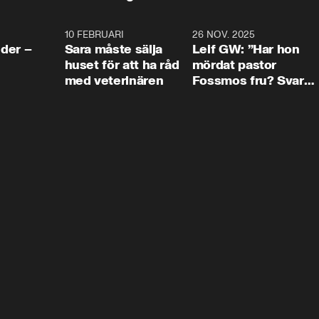
4:24
10 FEBRUARI
4:13
26 NOV. 2025
8:1
der –
Sara måste sälja
Leif GW: ”Har hon
huset för att ha råd
mördat pastor
med veterinären
Fossmos fru? Svar
nej.”