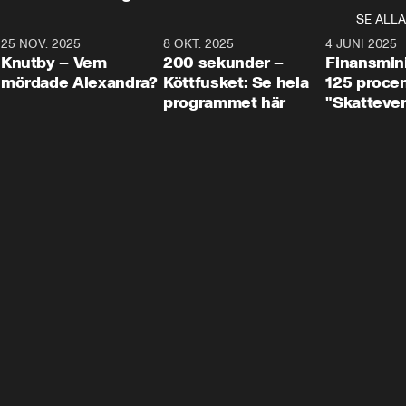
SE ALLA
3
25 NOV. 2025
31:05
8 OKT. 2025
4:29
4 JUNI 2025
Knutby – Vem
200 sekunder –
Finansmin
mördade Alexandra?
Köttfusket: Se hela
125 procent
programmet här
"Skattever
viktig uppg