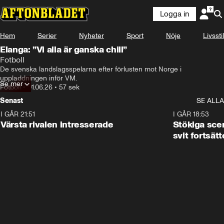
Logga in
Hem
Serier
Nyheter
Sport
Nöje
Livsstil
Elanga: ”Vi alla är ganska chill”
Fotboll
De svenska landslagsspelarna efter förlusten mot Norge i 
uppladdningen inför VM.
Se mer
Fotboll
•
01.06.26
•
57 sek
Senast
SE ALLA
I GÅR 21:51
0:31
I GÅR 18:53
Värsta rivalen intresserade
Stökiga sce
svit fortsätt