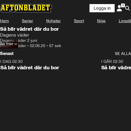
Logga in
Hem
Serier
Nyheter
Sport
Nöje
Livsstil
Så blir vädret där du bor
Dagens väder
Dagens väder 2 juni
Se mer
Dagens väder
•
02.06.26
•
67 sek
Senast
SE ALLA
I DAG 02:30
1:06
I GÅR 02:30
Så blir vädret där du bor
Så blir vädr