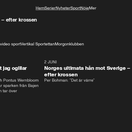
Hem
Serier
Nyheter
Sport
Nöje
Mer
Livsstil
 – efter krossen
 video sport
Vertikal Sportettan
Morgonklubben
0:44
2 JUNI
0:2
t jag ogillar
Norges ultimata hån mot Sverige –
efter krossen
h Pontus Wernbloom 
Per Bohman: ”Det är värre”
år sparken från Bajen 
 tar över