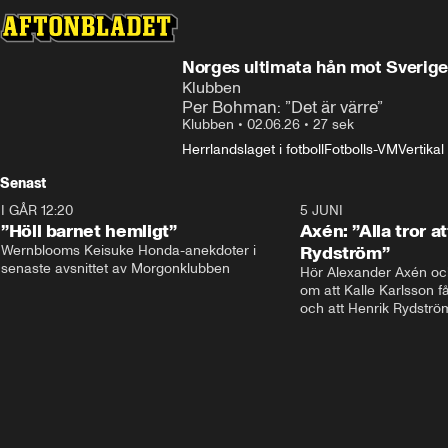
Norges ultimata hån mot Sverige
Klubben
Per Bohman: ”Det är värre”
Klubben
•
02.06.26
•
27 sek
Herrlandslaget i fotboll
Fotbolls-VM
Vertikal
Senast
I GÅR 12:20
1:14
5 JUNI
”Höll barnet hemligt”
Axén: ”Alla tror at
Wernblooms Keisuke Honda-anekdoter i 
Rydström”
senaste avsnittet av Morgonklubben
Hör Alexander Axén oc
om att Kalle Karlsson f
och att Henrik Rydström