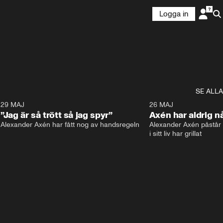
Logga in
SE ALLA
6
29 MAJ
0:30
26 MAJ
”Jag är så trött så jag spyr”
Axén har aldrig nå
Alexander Axén har fått nog av handsregeln
Alexander Axén påstår a
i sitt liv har grillat