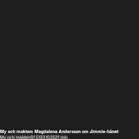
My och makten: Magdalena Andersson om Jimmie-hånet
My och makten
S1 E1
23.10.25
21 min