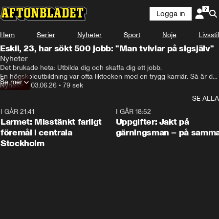
Logga in
Hem
Serier
Nyheter
Sport
Nöje
Livsstil
Eskil, 23, har sökt 500 jobb: "Man tvivlar på sigsjälv"
Nyheter
Det brukade heta: Utbilda dig och skaffa dig ett jobb. 

En högskoleutbildning var ofta liktecken med en trygg karriär. Så är det 
Se mer
inte i dag. 

Nyheter
•
03.06.26
•
79 sek
Arbetslösheten bland akademiker är den högsta på tio år. 

SE ALLA
Eskil och Marina ser bara en utväg: att fortsätta studera, och ta ännu 
I GÅR 21:41
mer lån. 
0:35
I GÅR 18:52
Larmet: Misstänkt farligt
Uppgifter: Jakt på
föremål i centrala
gärningsman – på samma
Stockholm