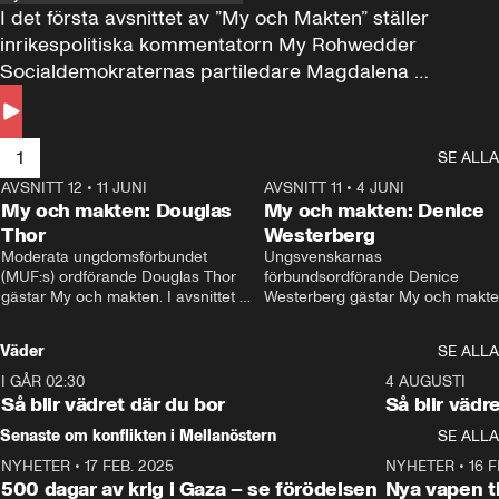
I det första avsnittet av ”My och Makten” ställer 
inrikespolitiska kommentatorn My Rohwedder 
Socialdemokraternas partiledare Magdalena 
Andersson till svars.
1
SE ALLA
AVSNITT 12
•
11 JUNI
26:27
AVSNITT 11
•
4 JUNI
2
My och makten: Douglas
My och makten: Denice
Thor
Westerberg
Moderata ungdomsförbundet 
Ungsvenskarnas 
(MUF:s) ordförande Douglas Thor 
förbundsordförande Denice 
gästar My och makten. I avsnittet 
Westerberg gästar My och makten.
diskuteras tonårsutvisningarna och 
avsnittet diskuteras migrationsfrå
hur Moderaterna ska locka väljare till 
och hur SD ska locka kvinnliga 
Väder
SE ALLA
valet i höst. 
väljare. 
I GÅR 02:30
1:06
4 AUGUSTI
Så blir vädret där du bor
Så blir vädr
Senaste om konflikten i Mellanöstern
SE ALLA
NYHETER
•
17 FEB. 2025
0:45
NYHETER
•
16 F
500 dagar av krig i Gaza – se förödelsen
Nya vapen ti